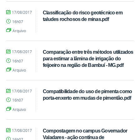
por
publicado
17/08/2017
Classificação do risco geotécnico em
Cássia
taludes rochosos de minas.pdf
16h07
Regina
Machado
Arquivo
Alves
por
publicado
17/08/2017
Comparação entre três métodos utilizados
Cássia
para estimar a lâmina de irrigação do
16h07
Regina
feijoeiro na região de Bambuí - MG.pdf
Machado
Arquivo
Alves
por
publicado
17/08/2017
Compatibilidade do uso de pimenta como
Cássia
porta-enxerto em mudas de pimentão.pdf
16h07
Regina
Machado
Arquivo
Alves
por
publicado
17/08/2017
Compostagem no campus Governador
Cássia
Valadares - ação contínua de
16h07