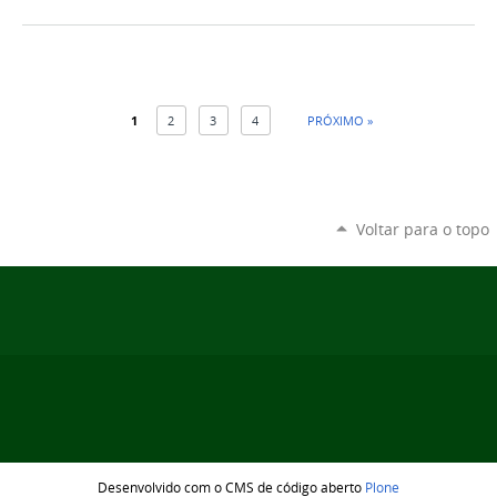
1
2
3
4
PRÓXIMO »
Voltar para o topo
Desenvolvido com o CMS de código aberto
Plone