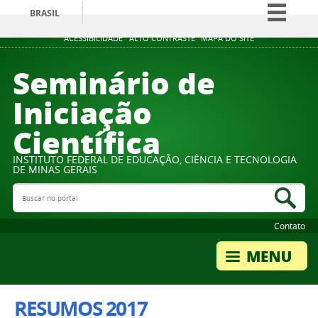
BRASIL
Simplifique!
ACESSIBILIDADE
ALTO CONTRASTE
MAPA DO SITE
Comunica BR
Seminário de
Participe
Iniciação
Acesso à informação
Científica
Legislação
Canais
INSTITUTO FEDERAL DE EDUCAÇÃO, CIÊNCIA E TECNOLOGIA
DE MINAS GERAIS
Buscar no portal
Bus
Contato
RESUMOS 2017