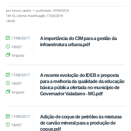
por
bruno.castro
—
publicado
15/04/2019
15h13,
última modificação
17/04/2019
14h55
por
publicado
17/08/2017
A importância do CIM para a gestão da
Cássia
infraestrutura urbana.pdf
16h07
Regina
Machado
Arquivo
Alves
por
publicado
17/08/2017
A recente evolução do IDEB e proposta
Cássia
para a melhoria da qualidade da educação
16h07
Regina
básica pública ofertada no município de
Machado
Arquivo
Governador Valadares - MG.pdf
Alves
por
publicado
17/08/2017
Adição de coque de petróleo às misturas
Cássia
de carvão mineral para a produção de
16h07
Regina
coque.pdf