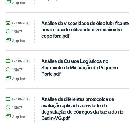
Machado
Arquivo
Alves
por
publicado
17/08/2017
Análise da viscosidade de óleo lubrificante
Cássia
novo e usado utilizando o viscosímetro
16h07
Regina
copo ford.pdf
Machado
Arquivo
Alves
por
publicado
17/08/2017
Análise de Custos Logísticos no
Cássia
Segmento de Mineração de Pequeno
16h07
Regina
Porte.pdf
Machado
Arquivo
Alves
por
publicado
17/08/2017
Análise de diferentes protocolos de
Cássia
avaliação aplicada ao estudo da
16h07
Regina
degradação de córregos da bacia do rio
Machado
Arquivo
Betim-MG.pdf
Alves