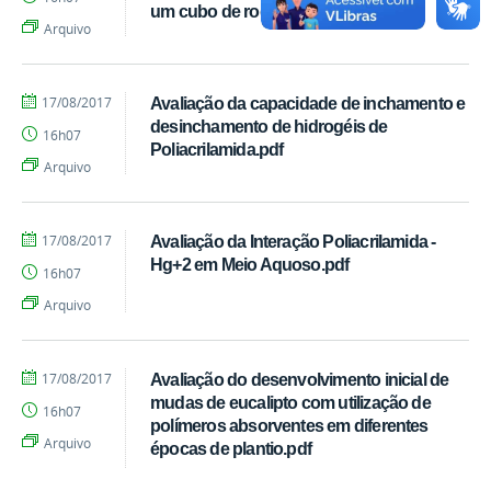
Regina
um cubo de roda.pdf
Machado
Arquivo
Alves
por
publicado
17/08/2017
Avaliação da capacidade de inchamento e
Cássia
desinchamento de hidrogéis de
16h07
Regina
Poliacrilamida.pdf
Machado
Arquivo
Alves
por
publicado
17/08/2017
Avaliação da Interação Poliacrilamida -
Cássia
Hg+2 em Meio Aquoso.pdf
16h07
Regina
Machado
Arquivo
Alves
por
publicado
17/08/2017
Avaliação do desenvolvimento inicial de
Cássia
mudas de eucalipto com utilização de
16h07
Regina
polímeros absorventes em diferentes
Machado
Arquivo
épocas de plantio.pdf
Alves