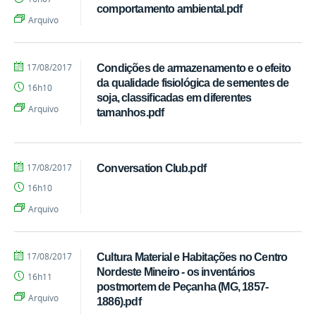
Regina
comportamento ambiental.pdf
Machado
Arquivo
Alves
por
publicado
17/08/2017
Condições de armazenamento e o efeito
Cássia
da qualidade fisiológica de sementes de
16h10
Regina
soja, classificadas em diferentes
Machado
Arquivo
tamanhos.pdf
Alves
por
publicado
17/08/2017
Conversation Club.pdf
Cássia
16h10
Regina
Machado
Arquivo
Alves
por
publicado
17/08/2017
Cultura Material e Habitações no Centro
Cássia
Nordeste Mineiro - os inventários
16h11
Regina
postmortem de Peçanha (MG, 1857-
Machado
Arquivo
1886).pdf
Alves