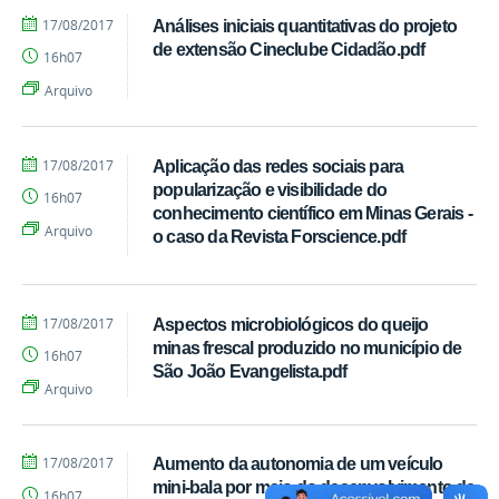
por
publicado
17/08/2017
Análises iniciais quantitativas do projeto
Cássia
de extensão Cineclube Cidadão.pdf
16h07
Regina
Machado
Arquivo
Alves
por
publicado
17/08/2017
Aplicação das redes sociais para
Cássia
popularização e visibilidade do
16h07
Regina
conhecimento científico em Minas Gerais -
Machado
Arquivo
o caso da Revista Forscience.pdf
Alves
por
publicado
17/08/2017
Aspectos microbiológicos do queijo
Cássia
minas frescal produzido no município de
16h07
Regina
São João Evangelista.pdf
Machado
Arquivo
Alves
por
publicado
17/08/2017
Aumento da autonomia de um veículo
Cássia
mini-bala por meio do desenvolvimento de
16h07