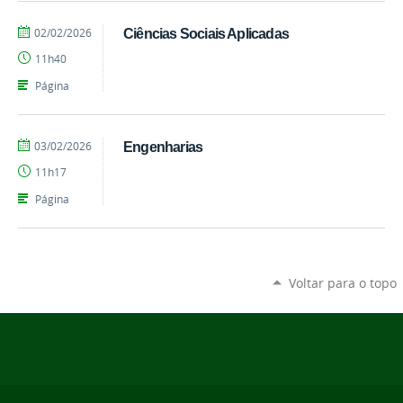
por
publicado
02/02/2026
Ciências Sociais Aplicadas
Cássia
11h40
Regina
Machado
Página
Alves
por
publicado
03/02/2026
Engenharias
renan.camargos
11h17
Página
Voltar para o topo