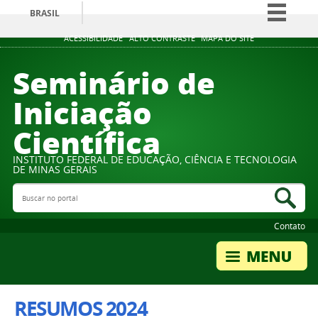
BRASIL
Simplifique!
ACESSIBILIDADE
ALTO CONTRASTE
MAPA DO SITE
Comunica BR
Seminário de
Participe
Iniciação
Acesso à informação
Científica
Legislação
Canais
INSTITUTO FEDERAL DE EDUCAÇÃO, CIÊNCIA E TECNOLOGIA
DE MINAS GERAIS
Buscar no portal
Bus
Contato
RESUMOS 2024