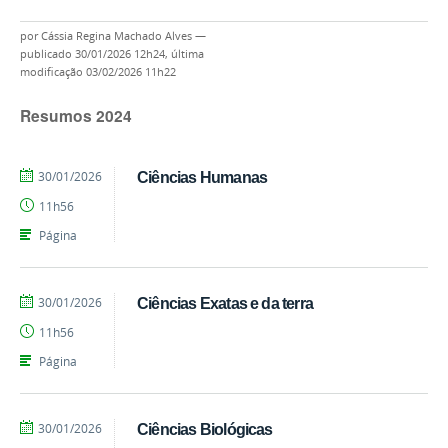
por
Cássia Regina Machado Alves
—
publicado
30/01/2026 12h24,
última
modificação
03/02/2026 11h22
Resumos 2024
por
publicado
30/01/2026
Ciências Humanas
Cássia
11h56
Regina
Machado
Página
Alves
por
publicado
30/01/2026
Ciências Exatas e da terra
Cássia
11h56
Regina
Machado
Página
Alves
por
publicado
30/01/2026
Ciências Biológicas
Cássia