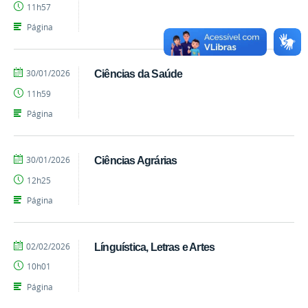
11h57
Regina
Machado
Página
Alves
por
publicado
30/01/2026
Ciências da Saúde
Cássia
11h59
Regina
Machado
Página
Alves
por
publicado
30/01/2026
Ciências Agrárias
Cássia
12h25
Regina
Machado
Página
Alves
por
publicado
02/02/2026
Línguística, Letras e Artes
Cássia
10h01
Regina
Machado
Página
Alves