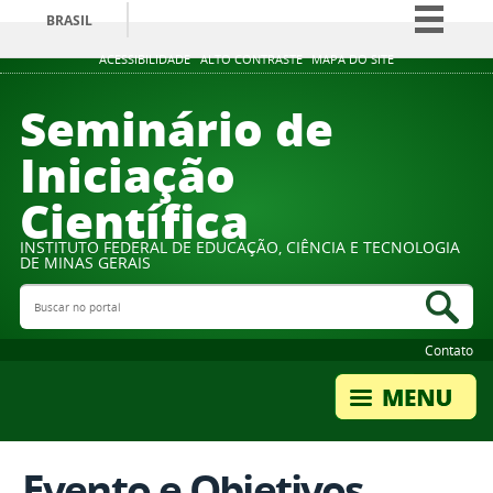
BRASIL
Simplifique!
ACESSIBILIDADE
ALTO CONTRASTE
MAPA DO SITE
Comunica BR
Seminário de
Participe
Iniciação
Acesso à informação
Científica
Legislação
Canais
INSTITUTO FEDERAL DE EDUCAÇÃO, CIÊNCIA E TECNOLOGIA
DE MINAS GERAIS
Buscar no portal
Bus
Contato
Evento e Objetivos