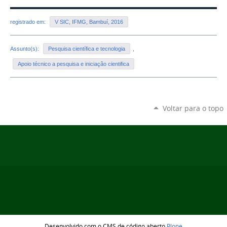
registrado em:
V SIC, IFMG, Bambuí, 2016
Assunto(s):
Pesquisa científica e tecnologia
,
Apoio técnico a pesquisa e iniciação cientifica
Voltar para o topo
Desenvolvido com o CMS de código aberto
Plone