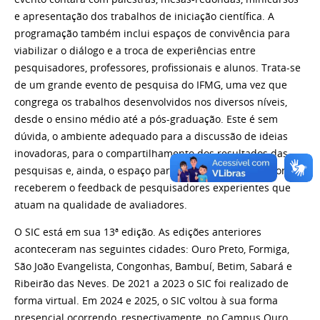
e apresentação
dos trabalhos de iniciação científica
. A
programação também inclui espaços de convivência para
viabilizar o diálogo e a troca de experiências entre
pesquisadores, professores, profissionais e alunos. Trata-se
de um grande evento de pesquisa do IFMG, uma vez que
congrega os trabalhos desenvolvidos nos diversos níveis,
desde o ensino médio até a pós-graduação. Este é sem
dúvida, o ambiente adequado para a discussão de ideias
inovadoras, para o compartilhamento dos resultados das
pesquisas e, ainda, o espaço para os jovens pesquisadores
receberem o feedback de pesquisadores experientes que
atuam na qualidade de avaliadores.
O SIC está em sua 13ª edição. As edições anteriores
aconteceram nas seguintes cidades: Ouro Preto, Formiga,
São João Evangelista, Congonhas, Bambuí, Betim, Sabará e
Ribeirão das Neves. De 2021 a 2023 o SIC foi realizado de
forma virtual.
Em 2024 e 2025, o SIC voltou à sua forma
presencial ocorrendo, respectivamente, no Campus Ouro