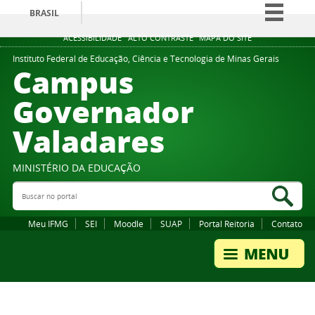
BRASIL
Simplifique!
ACESSIBILIDADE
ALTO CONTRASTE
MAPA DO SITE
Comunica BR
Instituto Federal de Educação, Ciência e Tecnologia de Minas Gerais
Campus
Participe
Governador
Acesso à informação
Valadares
Legislação
Canais
MINISTÉRIO DA EDUCAÇÃO
Buscar no portal
Bus
Meu IFMG
SEI
Moodle
SUAP
Portal Reitoria
Contato