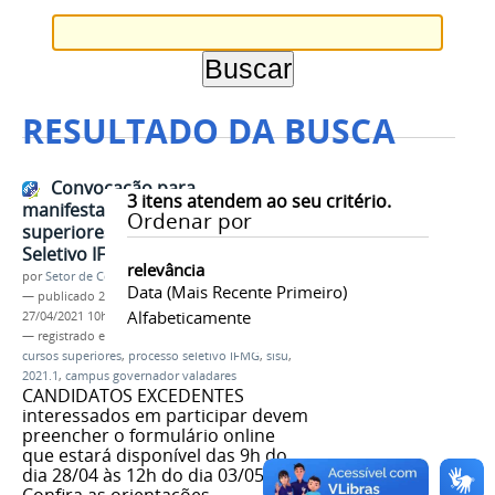
RESULTADO DA BUSCA
Convocação para
3
itens atendem ao seu critério.
manifestação de interesse (cursos
Ordenar por
superiores): Sisu e Processo
Seletivo IFMG 2021/1
relevância
por
Setor de Comunicação
Data (mais Recente Primeiro)
—
publicado
27/04/2021
—
última modificação
Alfabeticamente
27/04/2021 10h53
— registrado em:
convocação
,
lista de espera
,
cursos superiores
,
processo seletivo IFMG
,
sisu
,
2021.1
,
campus governador valadares
CANDIDATOS EXCEDENTES
interessados em participar devem
preencher o formulário online
que estará disponível das 9h do
dia 28/04 às 12h do dia 03/05.
Confira as orientações.