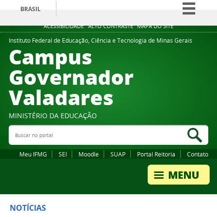
BRASIL
Simplifique!
ACESSIBILIDADE
ALTO CONTRASTE
MAPA DO SITE
Comunica BR
Instituto Federal de Educação, Ciência e Tecnologia de Minas Gerais
Campus
Participe
Governador
Acesso à informação
Valadares
Legislação
Canais
MINISTÉRIO DA EDUCAÇÃO
Buscar no portal
Bus
Meu IFMG
SEI
Moodle
SUAP
Portal Reitoria
Contato
NOTÍCIAS