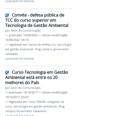
Localizado em
Notícias
Convite - defesa pública de
TCC do curso superior em
Tecnologia de Gestão Ambiental
por
Setor de Comunicação
—
publicado
14/09/2022
—
última modificação
15/09/2022 14h13
— registrado em:
banca de defesa
,
tcc
,
tecnologia
em gestão ambiental
,
ifmg
,
campus governador
valadares
Localizado em
Notícias
Curso Tecnologia em Gestão
Ambiental está entre os 20
melhores do País
por
Setor de Comunicação
—
publicado
19/10/2017
—
última modificação
19/10/2017 22h32
— registrado em:
nota
,
ENADE
,
colegiado de
curso
,
tecnologia em gestão ambiental
,
ifmg
,
campus Governador Valadares
Localizado em
Notícias