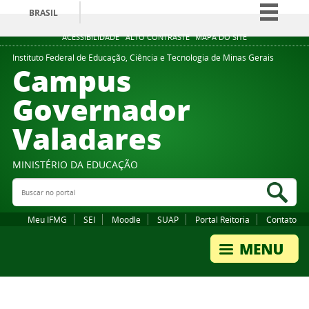
BRASIL
Simplifique!
ACESSIBILIDADE
ALTO CONTRASTE
MAPA DO SITE
Comunica BR
Instituto Federal de Educação, Ciência e Tecnologia de Minas Gerais
Campus
Participe
Governador
Acesso à informação
Valadares
Legislação
Canais
MINISTÉRIO DA EDUCAÇÃO
Buscar no portal
Bus
Meu IFMG
SEI
Moodle
SUAP
Portal Reitoria
Contato