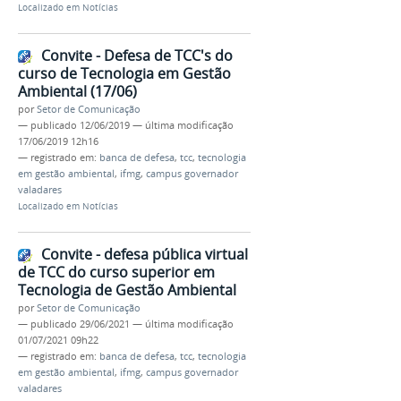
Localizado em
Notícias
Convite - Defesa de TCC's do
curso de Tecnologia em Gestão
Ambiental (17/06)
por
Setor de Comunicação
—
publicado
12/06/2019
—
última modificação
17/06/2019 12h16
— registrado em:
banca de defesa
,
tcc
,
tecnologia
em gestão ambiental
,
ifmg
,
campus governador
valadares
Localizado em
Notícias
Convite - defesa pública virtual
de TCC do curso superior em
Tecnologia de Gestão Ambiental
por
Setor de Comunicação
—
publicado
29/06/2021
—
última modificação
01/07/2021 09h22
— registrado em:
banca de defesa
,
tcc
,
tecnologia
em gestão ambiental
,
ifmg
,
campus governador
valadares