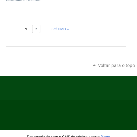
1
2
PRÓXIMO »
Voltar para o topo
Desenvolvido com o CMS de código aberto
Plone