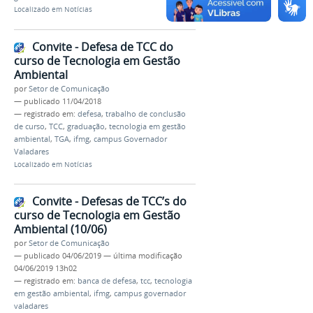
Localizado em
Notícias
Convite - Defesa de TCC do
curso de Tecnologia em Gestão
Ambiental
por
Setor de Comunicação
—
publicado
11/04/2018
— registrado em:
defesa
,
trabalho de conclusão
de curso
,
TCC
,
graduação
,
tecnologia em gestão
ambiental
,
TGA
,
ifmg
,
campus Governador
Valadares
Localizado em
Notícias
Convite - Defesas de TCC’s do
curso de Tecnologia em Gestão
Ambiental (10/06)
por
Setor de Comunicação
—
publicado
04/06/2019
—
última modificação
04/06/2019 13h02
— registrado em:
banca de defesa
,
tcc
,
tecnologia
em gestão ambiental
,
ifmg
,
campus governador
valadares