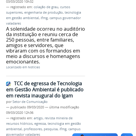
03/03/2020 10h32
— registrado em:
colação de grau
,
cursos
superiores
,
engenharia de produção
,
tecnologia
em gestão ambiental
,
ifmg
,
campus governador
valadares
A solenidade ocorreu no auditório
da instituição e reuniu cerca de
250 pessoas, entre familiares,
amigos e servidores, que
vibraram com os formandos em
meio a discursos e homenagens
emocionantes.
Localizado em
Notícias
TCC de egressa de Tecnologia
em Gestão Ambiental é publicado
em revista inaugural do Igam
por
Setor de Comunicação
—
publicado
09/03/2020
—
última modificação
09/03/2020 12h36
— registrado em:
artigo
,
revista mineira de
recursos hídricos
,
egressa
,
tecnologia em gestão
ambiental
,
professores
,
pesquisa
,
ifmg
,
campus
governador valadares