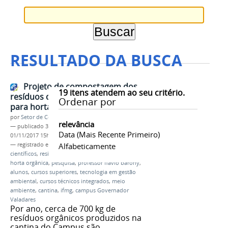
RESULTADO DA BUSCA
Projeto de compostagem dos
19
itens atendem ao seu critério.
resíduos da cantina gera adubo
Ordenar por
para horta orgânica do Campus
por
Setor de Comunicação
relevância
—
publicado
30/10/2017
—
última modificação
Data (mais Recente Primeiro)
01/11/2017 15h33
— registrado em:
apresentação de projetos
Alfabeticamente
científicos
,
resíduos orgânicos
,
compostagem
,
horta orgânica
,
pesquisa
,
professor flávio barony
,
alunos
,
cursos superiores
,
tecnologia em gestão
ambiental
,
cursos técnicos integrados
,
meio
ambiente
,
cantina
,
ifmg
,
campus Governador
Valadares
Por ano, cerca de 700 kg de
resíduos orgânicos produzidos na
cantina do Campus são