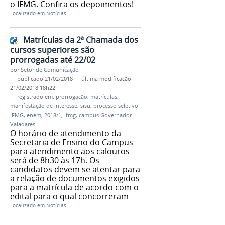
o IFMG. Confira os depoimentos!
Localizado em
Notícias
Matrículas da 2ª Chamada dos
cursos superiores são
prorrogadas até 22/02
por
Setor de Comunicação
—
publicado
21/02/2018
—
última modificação
21/02/2018 18h22
— registrado em:
prorrogação
,
matrículas
,
manifestação de interesse
,
sisu
,
processo seletivo
IFMG
,
enem
,
2018/1
,
ifmg
,
campus Governador
Valadares
O horário de atendimento da
Secretaria de Ensino do Campus
para atendimento aos calouros
será de 8h30 às 17h. Os
candidatos devem se atentar para
a relação de documentos exigidos
para a matrícula de acordo com o
edital para o qual concorreram
Localizado em
Notícias