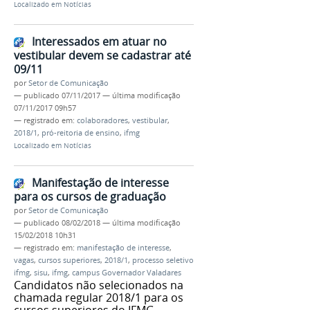
Localizado em
Notícias
Interessados em atuar no
vestibular devem se cadastrar até
09/11
por
Setor de Comunicação
—
publicado
07/11/2017
—
última modificação
07/11/2017 09h57
— registrado em:
colaboradores
,
vestibular
,
2018/1
,
pró-reitoria de ensino
,
ifmg
Localizado em
Notícias
Manifestação de interesse
para os cursos de graduação
por
Setor de Comunicação
—
publicado
08/02/2018
—
última modificação
15/02/2018 10h31
— registrado em:
manifestação de interesse
,
vagas
,
cursos superiores
,
2018/1
,
processo seletivo
ifmg
,
sisu
,
ifmg
,
campus Governador Valadares
Candidatos não selecionados na
chamada regular 2018/1 para os
cursos superiores do IFMG -