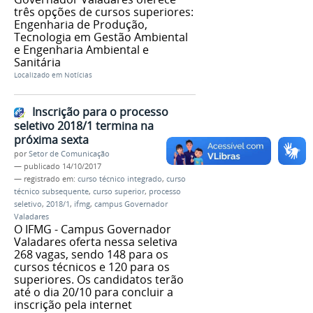
três opções de cursos superiores:
Engenharia de Produção,
Tecnologia em Gestão Ambiental
e Engenharia Ambiental e
Sanitária
Localizado em
Notícias
Inscrição para o processo
seletivo 2018/1 termina na
próxima sexta
por
Setor de Comunicação
—
publicado
14/10/2017
— registrado em:
curso técnico integrado
,
curso
técnico subsequente
,
curso superior
,
processo
seletivo
,
2018/1
,
ifmg
,
campus Governador
Valadares
O IFMG - Campus Governador
Valadares oferta nessa seletiva
268 vagas, sendo 148 para os
cursos técnicos e 120 para os
superiores. Os candidatos terão
até o dia 20/10 para concluir a
inscrição pela internet