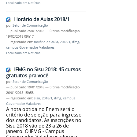
Localizado em
Notícias
Horário de Aulas 2018/1
por
Setor de Comunicação
—
publicado
25/01/2018
—
última modificação
19/02/2018 09h17
— registrado em:
horário de aula
,
2018/1
,
ifmg
,
campus Governador Valadares
Localizado em
Notícias
IFMG no Sisu 2018: 45 cursos
gratuitos pra você
por
Setor de Comunicação
—
publicado
19/01/2018
—
última modificação
26/01/2018 15h53
— registrado em:
sisu
,
2018/1
,
ifmg
,
campus
Governador Valadares
A nota obtida no Enem será o
critério de seleção para ingresso
dos candidatos. As inscrições no
Sisu 2018 vão de 23 a 26 de
janeiro. O IFMG - Campus
Governador Valadares oferece