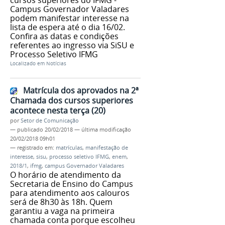
Campus Governador Valadares
podem manifestar interesse na
lista de espera até o dia 16/02.
Confira as datas e condições
referentes ao ingresso via SiSU e
Processo Seletivo IFMG
Localizado em
Notícias
Matrícula dos aprovados na 2ª
Chamada dos cursos superiores
acontece nesta terça (20)
por
Setor de Comunicação
—
publicado
20/02/2018
—
última modificação
20/02/2018 09h01
— registrado em:
matrículas
,
manifestação de
interesse
,
sisu
,
processo seletivo IFMG
,
enem
,
2018/1
,
ifmg
,
campus Governador Valadares
O horário de atendimento da
Secretaria de Ensino do Campus
para atendimento aos calouros
será de 8h30 às 18h. Quem
garantiu a vaga na primeira
chamada conta porque escolheu