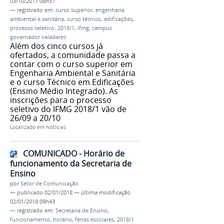
03/10/2017 08h57
— registrado em:
curso superior
,
engenharia
ambiental e sanitária
,
curso técnico
,
edificações
,
processo seletivo
,
2018/1
,
ifmg
,
campus
governador valadares
Além dos cinco cursos já
ofertados, a comunidade passa a
contar com o curso superior em
Engenharia Ambiental e Sanitária
e o curso Técnico em Edificações
(Ensino Médio Integrado). As
inscrições para o processo
seletivo do IFMG 2018/1 vão de
26/09 a 20/10
Localizado em
Notícias
COMUNICADO - Horário de
funcionamento da Secretaria de
Ensino
por
Setor de Comunicação
—
publicado
02/01/2018
—
última modificação
02/01/2018 09h43
— registrado em:
Secretaria de Ensino
,
funcionamento
,
horário
,
férias escolares
,
2018/1