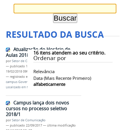
RESULTADO DA BUSCA
Atualização do Horário de
16
itens atendem ao seu critério.
Aulas 2018/1
Ordenar por
por
Setor de Comunicação
—
publicado
18/02/2018
—
última modificação
Relevância
19/02/2018 09h33
— registrado em:
horário de aula
,
2018/1
,
ifmg
,
Data (mais Recente Primeiro)
campus Governador Valadares
alfabeticamente
Localizado em
Notícias
Campus lança dois novos
cursos no processo seletivo
2018/1
por
Setor de Comunicação
—
publicado
22/09/2017
—
última modificação