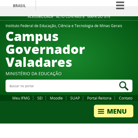
BRASIL
Simplifique!
ACESSIBILIDADE
ALTO CONTRASTE
MAPA DO SITE
Comunica BR
Instituto Federal de Educação, Ciência e Tecnologia de Minas Gerais
Campus
Participe
Governador
Acesso à informação
Valadares
Legislação
Canais
MINISTÉRIO DA EDUCAÇÃO
Buscar no portal
Bus
Meu IFMG
SEI
Moodle
SUAP
Portal Reitoria
Contato