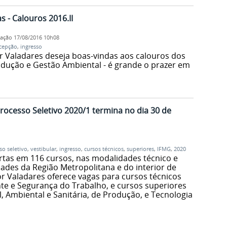
 - Calouros 2016.II
cação
17/08/2016 10h08
cepção
,
ingresso
 Valadares deseja boas-vindas aos calouros dos
dução e Gestão Ambiental - é grande o prazer em
Processo Seletivo 2020/1 termina no dia 30 de
so seletivo
,
vestibular
,
ingresso
,
cursos técnicos
,
superiores
,
IFMG
,
2020
ertas em 116 cursos, nas modalidades técnico e
dades da Região Metropolitana e do interior de
 Valadares oferece vagas para cursos técnicos
te e Segurança do Trabalho, e cursos superiores
l, Ambiental e Sanitária, de Produção, e Tecnologia