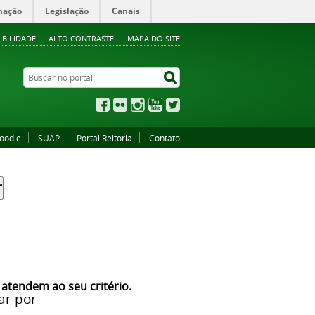
mação
Legislação
Canais
IBILIDADE
ALTO CONTRASTE
MAPA DO SITE
Buscar no portal
Buscar no portal
Facebook
Flickr
Instagram
YouTube
Twitter
oodle
SUAP
Portal Reitoria
Contato
 atendem ao seu critério.
ar por