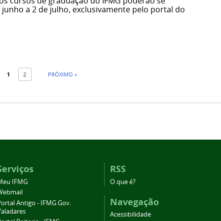
nos cursos de graduação do IFMG poderão se
e junho a 2 de julho, exclusivamente pelo portal do
1
2
PRÓXIMO »
Serviços
RSS
Meu IFMG
O que é?
Webmail
Navegação
ortal Antigo - IFMG Gov.
Valadares
Acessibilidade