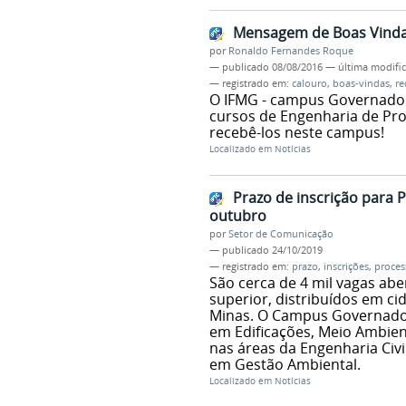
Mensagem de Boas Vindas
por
Ronaldo Fernandes Roque
—
publicado
08/08/2016
—
última modifi
— registrado em:
calouro
,
boas-vindas
,
re
O IFMG - campus Governador
cursos de Engenharia de Pro
recebê-los neste campus!
Localizado em
Notícias
Prazo de inscrição para 
outubro
por
Setor de Comunicação
—
publicado
24/10/2019
— registrado em:
prazo
,
inscrições
,
proces
São cerca de 4 mil vagas ab
superior, distribuídos em ci
Minas. O Campus Governador
em Edificações, Meio Ambien
nas áreas da Engenharia Civi
em Gestão Ambiental.
Localizado em
Notícias