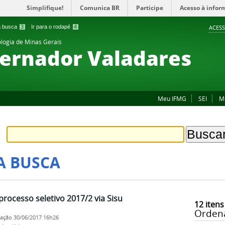
Simplifique!
Comunica BR
Participe
Acesso à infor
 a busca
3
Ir para o rodapé
4
ACESS
ologia de Minas Gerais
ernador Valadares
Meu IFMG
SEI
M
A BUSCA
rocesso seletivo 2017/2 via Sisu
12
itens
Orden
cação
30/06/2017 16h26