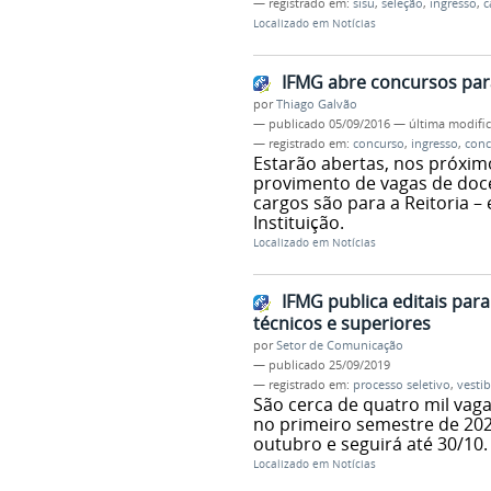
— registrado em:
sisu
,
seleção
,
ingresso
,
c
Localizado em
Notícias
IFMG abre concursos para
por
Thiago Galvão
—
publicado
05/09/2016
—
última modifi
— registrado em:
concurso
,
ingresso
,
conc
Estarão abertas, nos próxim
provimento de vagas de doce
cargos são para a Reitoria –
Instituição.
Localizado em
Notícias
IFMG publica editais para
técnicos e superiores
por
Setor de Comunicação
—
publicado
25/09/2019
— registrado em:
processo seletivo
,
vestib
São cerca de quatro mil vaga
no primeiro semestre de 2020
outubro e seguirá até 30/10.
Localizado em
Notícias