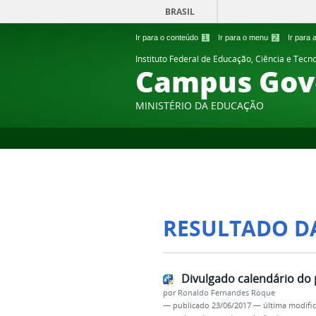
BRASIL
Ir para o conteúdo
1
Ir para o menu
2
Ir para
Instituto Federal de Educação, Ciência e Tecn
Campus Gov
MINISTÉRIO DA EDUCAÇÃO
RESULTADO D
Divulgado calendário do p
por
Ronaldo Fernandes Roque
—
publicado
23/06/2017
—
última modifi