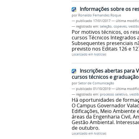
Informações sobre os res
por
Ronaldo Fernandes Roque
—
publicado
17/01/2017
—
última modifi
— registrado em:
seleção
,
copeves
,
vestib
Por motivos técnicos, os res
cursos Técnicos Integrados
Subsequentes presenciais n
previsto nos Editais 126 e 12
Localizado em
Notícias
Inscrições abertas para 
cursos técnicos e graduação
por
Setor de Comunicação
—
publicado
01/10/2019
—
última modifi
— registrado em:
processo seletivo
,
vestib
Há oportunidades de formaçã
O Campus Governador Valada
Edificações, Meio Ambiente 
áreas da Engenharia Civil, A
Gestão Ambiental. Interessad
de outubro.
Localizado em
Notícias