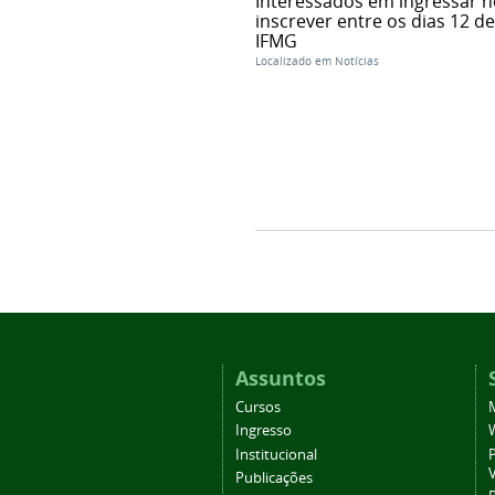
Interessados em ingressar 
inscrever entre os dias 12 d
IFMG
Localizado em
Notícias
Assuntos
Cursos
Ingresso
Institucional
P
Publicações