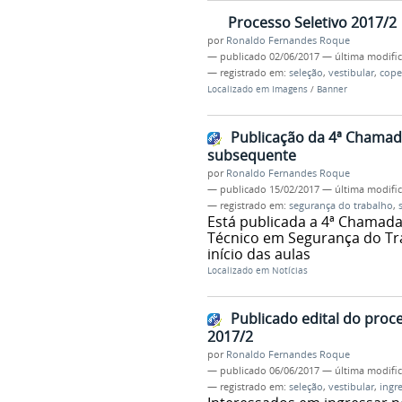
Processo Seletivo 2017/2
por
Ronaldo Fernandes Roque
—
publicado
02/06/2017
—
última modifi
— registrado em:
seleção
,
vestibular
,
cope
Localizado em
Imagens
/
Banner
Publicação da 4ª Chamad
subsequente
por
Ronaldo Fernandes Roque
—
publicado
15/02/2017
—
última modifi
— registrado em:
segurança do trabalho
,
Está publicada a 4ª Chamada
Técnico em Segurança do Tr
início das aulas
Localizado em
Notícias
Publicado edital do proce
2017/2
por
Ronaldo Fernandes Roque
—
publicado
06/06/2017
—
última modifi
— registrado em:
seleção
,
vestibular
,
ingr