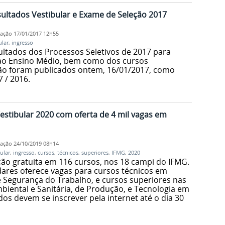
ultados Vestibular e Exame de Seleção 2017
cação
17/01/2017 12h55
ular
,
ingresso
ultados dos Processos Seletivos de 2017 para
 ao Ensino Médio, bem como dos cursos
ão foram publicados ontem, 16/01/2017, como
7 / 2016.
Vestibular 2020 com oferta de 4 mil vagas em
cação
24/10/2019 08h14
ular
,
ingresso
,
cursos
,
técnicos
,
superiores
,
IFMG
,
2020
o gratuita em 116 cursos, nos 18 campi do IFMG.
res oferece vagas para cursos técnicos em
e Segurança do Trabalho, e cursos superiores nas
mbiental e Sanitária, de Produção, e Tecnologia em
os devem se inscrever pela internet até o dia 30