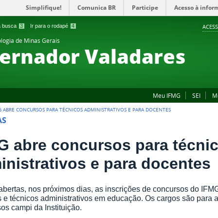
Simplifique!
Comunica BR
Participe
Acesso à infor
 a busca
3
Ir para o rodapé
4
ACESS
ologia de Minas Gerais
ernador Valadares
Meu IFMG
SEI
M
G ABRE CONCURSOS PARA TÉCNICOS ADMINISTRATIVOS E PARA DOCENTES
AS
G abre concursos para técni
inistrativos e para docentes
abertas, nos próximos dias, as inscrições de concursos do IF
 e técnicos administrativos em educação. Os cargos são para a
sos campi da Instituição.