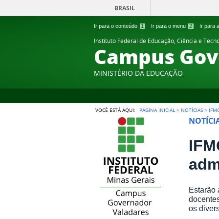
BRASIL
Ir para o conteúdo
1
Ir para o menu
2
Ir para
Instituto Federal de Educação, Ciência e Tecn
Campus Gov
MINISTÉRIO DA EDUCAÇÃO
VOCÊ ESTÁ AQUI:
PÁGINA INICIAL
>
NOTÍCIAS
>
IFM
NOTÍCI
IFM
adm
Estarão 
docentes
os diver