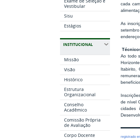
Exame de Seleção e
cada
ca
Vestibular
alimentaç
Sisu
As inscri
Estágios
setembro
endereços
INSTITUCIONAL
Técnicos
Ao todo s
Missão
Horizonte
Visão
Itabirito
remunera
Histórico
benefício
Estrutura
Organizacional
Inscriçõe
de nível 
Conselho
cidades
Acadêmico
Desenvol
Comissão Própria
de Avaliação
Corpo Docente
registrado 