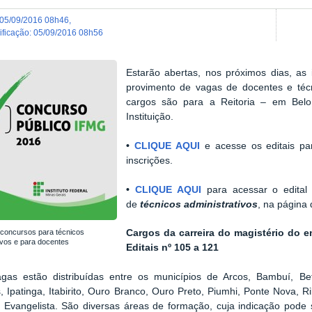
05/09/2016 08h46
,
dificação
:
05/09/2016 08h56
Estarão abertas, nos próximos dias, as
provimento de vagas de docentes e téc
cargos são para a Reitoria – em Bel
Instituição.
•
CLIQUE AQUI
e acesse
os editais p
inscrições.
•
CLIQUE AQUI
para acessar o
edital
de
técnicos administrativos
, na página
Cargos da carreira do magistério do e
concursos para técnicos
ivos e para docentes
Editais nº 105 a 121
gas estão distribuídas entre os municípios de Arcos, Bambuí, B
, Ipatinga, Itabirito, Ouro Branco, Ouro Preto, Piumhi, Ponte Nova, 
Evangelista. São diversas áreas de formação, cuja indicação pode s