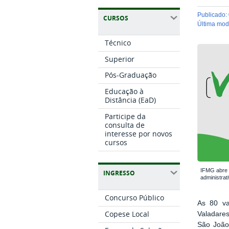
publicado
:
CURSOS
última mo
Técnico
Superior
Pós-Graduação
Educação à
Distância (EaD)
Participe da
consulta de
interesse por novos
cursos
IFMG abre 
INGRESSO
administrat
Concurso Público
As 80 va
Copese Local
Valadares
São João 