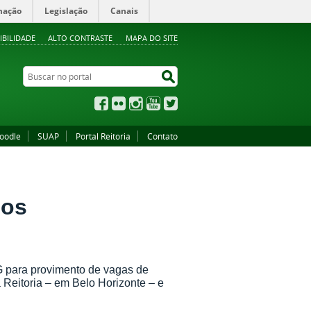
mação
Legislação
Canais
IBILIDADE
ALTO CONTRASTE
MAPA DO SITE
Buscar no portal
Buscar no portal
Facebook
Flickr
Instagram
YouTube
Twitter
oodle
SUAP
Portal Reitoria
Contato
cos
MG para provimento de vagas de
 Reitoria – em Belo Horizonte – e