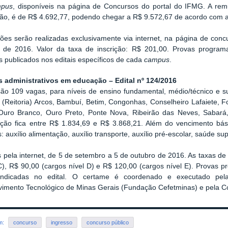
mpus
, disponíveis na página de Concursos do portal do IFMG. A remun
ão, é de R$ 4.692,77, podendo chegar a R$ 9.572,67 de acordo com a 
ções serão realizadas exclusivamente via internet, na página de con
 de 2016. Valor da taxa de inscrição: R$ 201,00. Provas progra
 publicados nos editais específicos de cada
campus
.
 administrativos em educação – Edital nº 124/2016
ão 109 vagas, para níveis de ensino fundamental, médio/técnico e su
 (Reitoria) Arcos, Bambuí, Betim, Congonhas, Conselheiro Lafaiete, F
, Ouro Branco, Ouro Preto, Ponte Nova, Ribeirão das Neves, Sabará
ção fica entre R$ 1.834,69 e R$ 3.868,21. Além do vencimento bási
s: auxílio alimentação, auxílio transporte, auxílio pré-escolar, saúde su
s pela internet, de 5 de setembro a 5 de outubro de 2016. As taxas de
C), R$ 90,00 (cargos nível D) e R$ 120,00 (cargos nível E). Provas p
 indicadas no edital. O certame é coordenado e executado p
vimento Tecnológico de Minas Gerais (Fundação Cefetminas) e pela 
em:
concurso
ingresso
concurso público