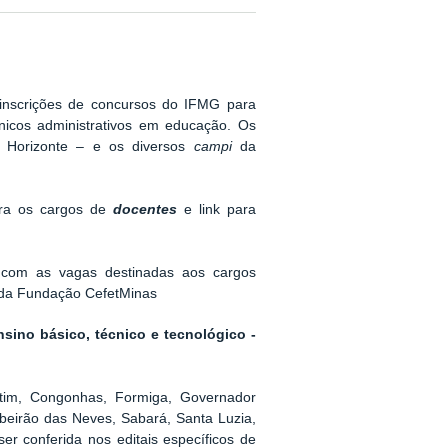
 inscrições de concursos do IFMG para
nicos administrativos em educação. Os
o Horizonte – e os diversos
campi
da
ara os cargos de
docentes
e link para
 com as vagas destinadas aos cargos
 da Fundação CefetMinas
nsino básico, técnico e tecnológico -
etim, Congonhas, Formiga, Governador
Ribeirão das Neves, Sabará, Santa Luzia,
er conferida nos editais específicos de