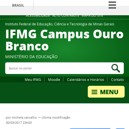
BRASIL
Simplifique!
ACESSIBILIDADE
ALTO CONTRASTE
MAPA DO SITE
Comunica BR
Instituto Federal de Educação, Ciência e Tecnologia de Minas Gerais
IFMG Campus Ouro
Participe
Branco
Acesso à informação
Legislação
MINISTÉRIO DA EDUCAÇÃO
Canais
Buscar no portal
Bus
Meu IFMG
Moodle
Calendários e Horários
Contato
por
michele.carvalho
—
última modificação
30/03/2017 23h03