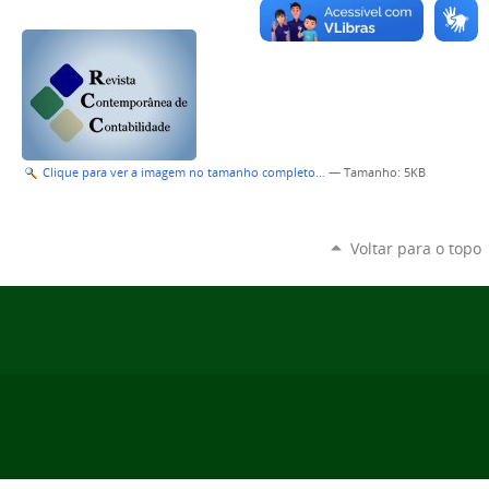
Clique para ver a imagem no tamanho completo…
—
Tamanho
: 5KB
Voltar para o topo