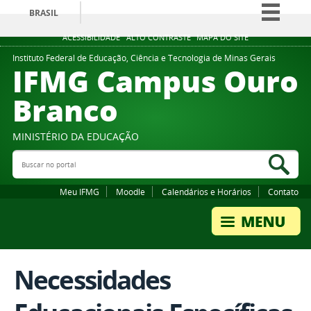
BRASIL
Simplifique!
ACESSIBILIDADE
ALTO CONTRASTE
MAPA DO SITE
Comunica BR
Instituto Federal de Educação, Ciência e Tecnologia de Minas Gerais
IFMG Campus Ouro
Participe
Branco
Acesso à informação
Legislação
MINISTÉRIO DA EDUCAÇÃO
Canais
Buscar no portal
Bus
Meu IFMG
Moodle
Calendários e Horários
Contato
Necessidades