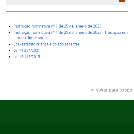
.
Instrução normativa nº 1 de 25 de Janeiro de 2023
Instrução normativa nº 1 de 25 de Janeiro de 2023 - Tradução em
Libras (clique aqui)
Eca (estatuto criança e do adolescente)
Lei 14.254/2021
Lei 13.146/2015
Voltar para o topo