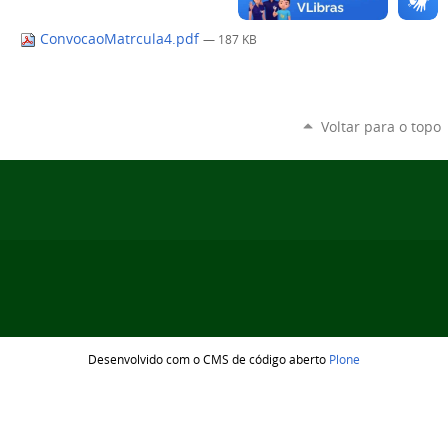
ConvocaoMatrcula4.pdf
— 187 KB
Voltar para o topo
Desenvolvido com o CMS de código aberto
Plone