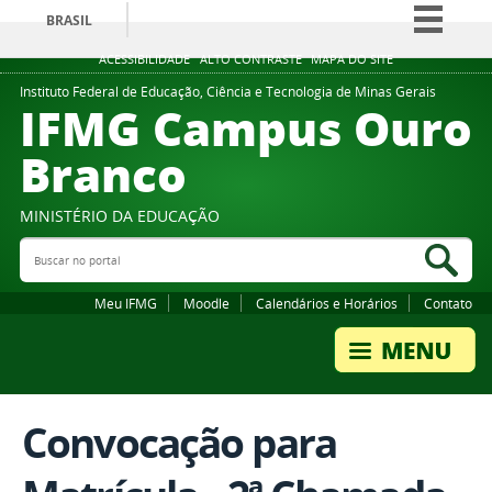
BRASIL
Simplifique!
ACESSIBILIDADE
ALTO CONTRASTE
MAPA DO SITE
Comunica BR
Instituto Federal de Educação, Ciência e Tecnologia de Minas Gerais
IFMG Campus Ouro
Participe
Branco
Acesso à informação
Legislação
MINISTÉRIO DA EDUCAÇÃO
Canais
Buscar no portal
Bus
Meu IFMG
Moodle
Calendários e Horários
Contato
Convocação para