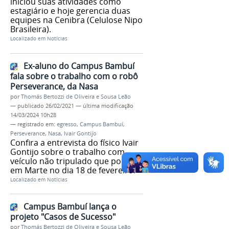
iniciou suas atividades como
estagiário e hoje gerencia duas
equipes na Cenibra (Celulose Nipo
Brasileira).
Localizado em
Notícias
Ex-aluno do Campus Bambuí
fala sobre o trabalho com o robô
Perseverance, da Nasa
por
Thomás Bertozzi de Oliveira e Sousa Leão
—
publicado
26/02/2021
—
última modificação
14/03/2024 10h28
— registrado em:
egresso
,
Campus Bambuí
,
Perseverance
,
Nasa
,
Ivair Gontijo
Confira a entrevista do físico Ivair
Gontijo sobre o trabalho com
veículo não tripulado que pousou
em Marte no dia 18 de fevereiro.
Localizado em
Notícias
Campus Bambuí lança o
projeto "Casos de Sucesso"
por
Thomás Bertozzi de Oliveira e Sousa Leão