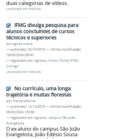
duas categorias de vídeos.
Localizado em
Notícias
IFMG divulga pesquisa para
alunos concluintes de cursos
técnicos e superiores
por
agnes.nobre
—
publicado
25/10/2019
—
última modificação
18/03/2024 09h41
— registrado em:
egresso
,
Proex
,
Portal IFMG
Comigo
Localizado em
Notícias
No currículo, uma longa
trajetória e muitas florestas
por
marianaleonel
—
publicado
12/12/2016
—
última modificação
26/03/2024 15h38
— registrado em:
egresso
,
campus São João
Evangelista
O ex-aluno do campus São João
Evangelista, João Edésio Sousa