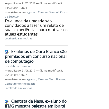
—
publicado
11/02/2021
—
última modificação
14/03/2024 10h24
— registrado em:
egresso
,
Campus Bambuí
,
Casos
de Sucesso
Ex-alunos da unidade são
convidados a fazer um relato de
suas experiências para motivar os
atuais estudantes
Localizado em
Notícias
Ex-alunos de Ouro Branco são
premiados em concurso nacional
de computação
por
debora.drumond
—
publicado
21/06/2017
—
última modificação
25/03/2024 14h27
— registrado em:
egresso
,
Campus Ouro Branco
,
Computer on the Beach
Localizado em
Notícias
Cientista da Nasa, ex-aluno do
IFMG ministra palestra em Ibirité