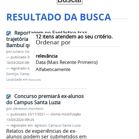
RESULTADO DA BUSCA
Reportagem no Fantástico traz
12
itens atendem ao seu critério.
trajetória de ex-aluno do Campus
Ordenar por
Bambuí que atua na Nasa
por
Juliano Vasconcelos Magalhães Tavares
relevância
—
publicado
04/08/2020
—
última modificação
Data (mais Recente Primeiro)
16/03/2024 08h54
— registrado em:
Fantástico
Alfabeticamente
,
egresso
,
Ivair
Gontijo
,
Campus Bambuí
,
Nasa
Localizado em
Notícias
Concurso premiará ex-alunos
do Campus Santa Luzia
por
cleverton.monteiro
—
publicado
23/11/2021
—
última modificação
13/03/2024 09h25
— registrado em:
egresso
,
Campus Santa Luzia
Relatos de experiências de ex-
alunos podem ser submetidos em