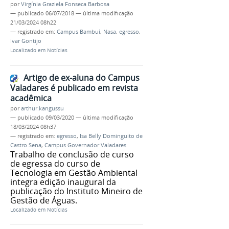
por
Virgínia Graziela Fonseca Barbosa
—
publicado
06/07/2018
—
última modificação
21/03/2024 08h22
— registrado em:
Campus Bambuí
,
Nasa
,
egresso
,
Ivar Gontijo
Localizado em
Notícias
Artigo de ex-aluna do Campus
Valadares é publicado em revista
acadêmica
por
arthur.kangussu
—
publicado
09/03/2020
—
última modificação
18/03/2024 08h37
— registrado em:
egresso
,
Isa Belly Dominguito de
Castro Sena
,
Campus Governador Valadares
Trabalho de conclusão de curso
de egressa do curso de
Tecnologia em Gestão Ambiental
integra edição inaugural da
publicação do Instituto Mineiro de
Gestão de Águas.
Localizado em
Notícias