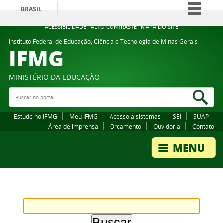
BRASIL
Simplifique!
ACESSIBILIDADE
ALTO CONTRASTE
MAPA DO SITE
Comunica BR
Instituto Federal de Educação, Ciência e Tecnologia de Minas Gerais
IFMG
Participe
Acesso à informação
MINISTÉRIO DA EDUCAÇÃO
Legislação
Buscar no portal
Bus
Canais
Estude no IFMG
Meu IFMG
Acesso a sistemas
SEI
SUAP
Área de imprensa
Orcamento
Ouvidoria
Contato