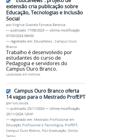
"EducaNews": projeto de
extensão cria publicação sobre
Educação, Tecnologias e Inclusão
Social
por
Virgínia Graziela Fonseca Barbosa
—
publicado
17/08/2023
—
última modificação
07/03/2024 09h00
— registrado em:
EducaNews
,
Campus Ouro
Branco
Trabalho é desenvolvido por
estudantes do curso de
Pedagogia e servidores do
Campus Ouro Branco.
Localizado em
Notícias
Campus Ouro Branco oferta
14 vagas para o Mestrado ProfEPT
por
luis.souza
—
publicado
25/11/2024
—
última modificação
25/11/2024 12h41
— registrado em:
Mestrado Profissional em
Educação Profissional e Tecnológica
,
ProfEPT
,
Campus Ouro Branco
,
Pós-Graduação
,
Stricto
Sensu