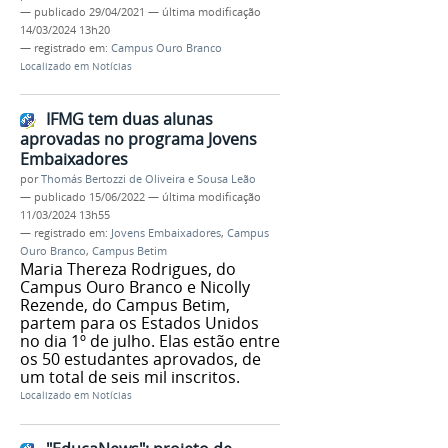
—
publicado
29/04/2021
—
última modificação
14/03/2024 13h20
— registrado em:
Campus Ouro Branco
Localizado em
Notícias
IFMG tem duas alunas
aprovadas no programa Jovens
Embaixadores
por
Thomás Bertozzi de Oliveira e Sousa Leão
—
publicado
15/06/2022
—
última modificação
11/03/2024 13h55
— registrado em:
Jovens Embaixadores
,
Campus
Ouro Branco
,
Campus Betim
Maria Thereza Rodrigues, do
Campus Ouro Branco e Nicolly
Rezende, do Campus Betim,
partem para os Estados Unidos
no dia 1º de julho. Elas estão entre
os 50 estudantes aprovados, de
um total de seis mil inscritos.
Localizado em
Notícias