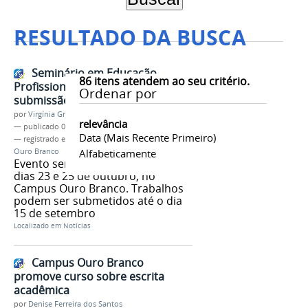
RESULTADO DA BUSCA
Seminário em Educação
86
itens atendem ao seu critério.
Profissional e Tecnológica:
Ordenar por
submissão de trabalhos até 15/9
por
Virgínia Graziela Fonseca Barbosa
relevância
—
publicado
04/09/2025
Data (mais Recente Primeiro)
— registrado em:
Seminário em EPT
,
Campus
Ouro Branco
Alfabeticamente
Evento será realizado entre os
dias 23 e 25 de outubro, no
Campus Ouro Branco. Trabalhos
podem ser submetidos até o dia
15 de setembro
Localizado em
Notícias
Campus Ouro Branco
promove curso sobre escrita
acadêmica
por
Denise Ferreira dos Santos