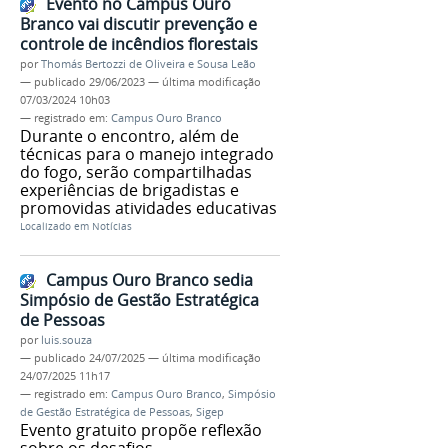
Evento no Campus Ouro
Branco vai discutir prevenção e
controle de incêndios florestais
por
Thomás Bertozzi de Oliveira e Sousa Leão
—
publicado
29/06/2023
—
última modificação
07/03/2024 10h03
— registrado em:
Campus Ouro Branco
Durante o encontro, além de
técnicas para o manejo integrado
do fogo, serão compartilhadas
experiências de brigadistas e
promovidas atividades educativas
Localizado em
Notícias
Campus Ouro Branco sedia
Simpósio de Gestão Estratégica
de Pessoas
por
luis.souza
—
publicado
24/07/2025
—
última modificação
24/07/2025 11h17
— registrado em:
Campus Ouro Branco
,
Simpósio
de Gestão Estratégica de Pessoas
,
Sigep
Evento gratuito propõe reflexão
sobre os desafios