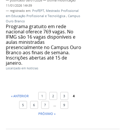
—
publicado
08/01/2026
—
última modificação
11/01/2026 14h39
— registrado em:
ProfEPT
,
Mestrado Profissional
em Educação Profissional e Tecnológica
,
Campus
Ouro Branco
Programa gratuito em rede
nacional oferece 769 vagas. No
IFMG são 16 vagas disponíveis e
aulas ministradas
presencialmente no Campus Ouro
Branco aos finais de semana.
Inscrições abertas até 15 de
janeiro.
Localizado em
Notícias
« ANTERIOR
1
2
3
4
5
6
7
...
9
PRÓXIMO »