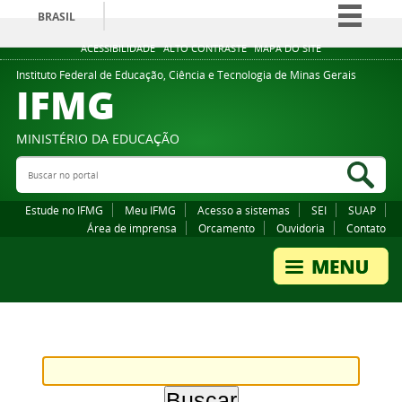
BRASIL
Simplifique!
ACESSIBILIDADE
ALTO CONTRASTE
MAPA DO SITE
Comunica BR
Instituto Federal de Educação, Ciência e Tecnologia de Minas Gerais
IFMG
Participe
Acesso à informação
MINISTÉRIO DA EDUCAÇÃO
Legislação
Buscar no portal
Bus
Canais
Estude no IFMG
Meu IFMG
Acesso a sistemas
SEI
SUAP
Área de imprensa
Orcamento
Ouvidoria
Contato