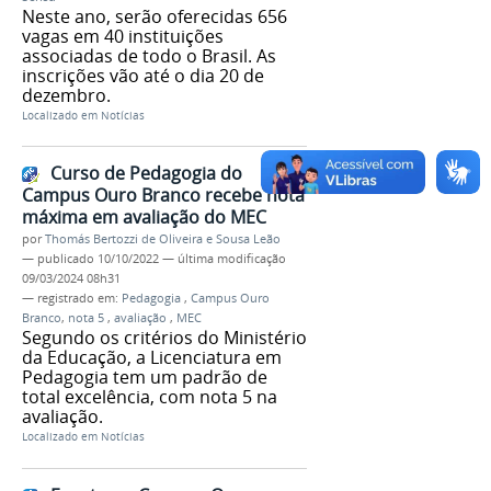
Neste ano, serão oferecidas 656
vagas em 40 instituições
associadas de todo o Brasil. As
inscrições vão até o dia 20 de
dezembro.
Localizado em
Notícias
Curso de Pedagogia do
Campus Ouro Branco recebe nota
máxima em avaliação do MEC
por
Thomás Bertozzi de Oliveira e Sousa Leão
—
publicado
10/10/2022
—
última modificação
09/03/2024 08h31
— registrado em:
Pedagogia
,
Campus Ouro
Branco
,
nota 5
,
avaliação
,
MEC
Segundo os critérios do Ministério
da Educação, a Licenciatura em
Pedagogia tem um padrão de
total excelência, com nota 5 na
avaliação.
Localizado em
Notícias