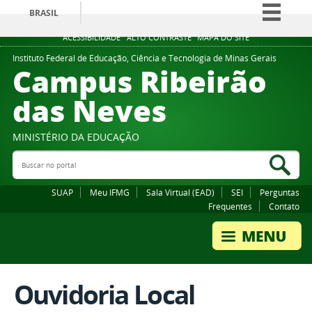
BRASIL
Simplifique!
ACESSIBILIDADE
ALTO CONTRASTE
MAPA DO SITE
Comunica BR
Instituto Federal de Educação, Ciência e Tecnologia de Minas Gerais
Campus Ribeirão
Participe
das Neves
Acesso à informação
Legislação
MINISTÉRIO DA EDUCAÇÃO
Canais
Buscar no portal
Bus
SUAP
Meu IFMG
Sala Virtual (EAD)
SEI
Perguntas
Frequentes
Contato
Ouvidoria Local