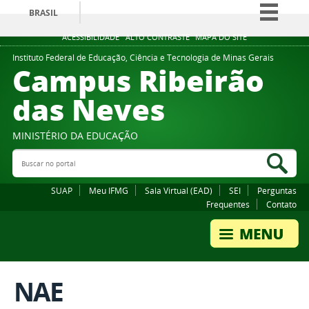
BRASIL
Simplifique!
ACESSIBILIDADE
ALTO CONTRASTE
MAPA DO SITE
Comunica BR
Instituto Federal de Educação, Ciência e Tecnologia de Minas Gerais
Campus Ribeirão
Participe
das Neves
Acesso à informação
Legislação
MINISTÉRIO DA EDUCAÇÃO
Canais
Buscar no portal
Bus
SUAP
Meu IFMG
Sala Virtual (EAD)
SEI
Perguntas
Frequentes
Contato
NAE