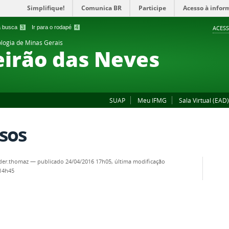
Simplifique!
Comunica BR
Participe
Acesso à infor
 a busca
3
Ir para o rodapé
4
ACESS
ologia de Minas Gerais
irão das Neves
SUAP
Meu IFMG
Sala Virtual (EAD)
sos
der.thomaz
—
publicado
24/04/2016 17h05,
última modificação
 14h45