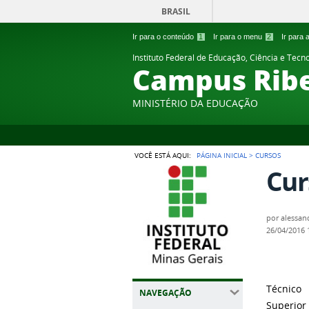
BRASIL
Ir para o conteúdo
1
Ir para o menu
2
Ir para
Instituto Federal de Educação, Ciência e Tecn
Campus Ribe
MINISTÉRIO DA EDUCAÇÃO
VOCÊ ESTÁ AQUI:
PÁGINA INICIAL
>
CURSOS
Cur
por
alessan
26/04/2016
Técnico
NAVEGAÇÃO
Superior