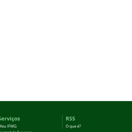
Serviços
RSS
Meu IFMG
O que é?