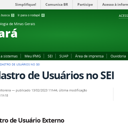
Simplifique!
Comunica BR
Participe
Acesso à infor
 a busca
3
Ir para o rodapé
4
ACESS
ologia de Minas Gerais
ará
 a sistemas
Meu IFMG
SEI
SUAP
Área de imprensa
Ouvidoria
DASTRO DE USUÁRIOS NO SEI
astro de Usuários no SEI
Moreira
—
publicado
13/02/2023 11h44,
última modificação
 11h18
tro de Usuário Externo