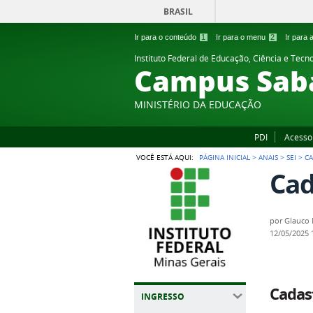
BRASIL
Ir para o conteúdo
1
Ir para o menu
2
Ir para
Instituto Federal de Educação, Ciência e Tecn
Campus Sab
MINISTÉRIO DA EDUCAÇÃO
PDI
Acesso
VOCÊ ESTÁ AQUI:
PÁGINA INICIAL
>
ANAIS
>
SEI
>
CA
Cad
por
Glauco 
12/05/2025
Cadas
INGRESSO