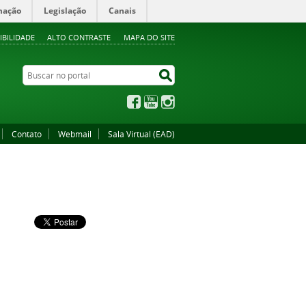
mação
Legislação
Canais
IBILIDADE
ALTO CONTRASTE
MAPA DO SITE
Buscar no portal
Buscar no portal
Facebook
YouTube
Instagram
Contato
Webmail
Sala Virtual (EAD)