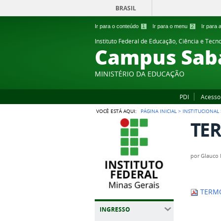
BRASIL
Ir para o conteúdo
1
Ir para o menu
2
Ir para
Instituto Federal de Educação, Ciência e Tecn
Campus Sab
MINISTÉRIO DA EDUCAÇÃO
PDI
Acesso
VOCÊ ESTÁ AQUI:
PÁGINA INICIAL
>
INSTITUCIONAL
TER
por
Glauco 
TERMO
INGRESSO