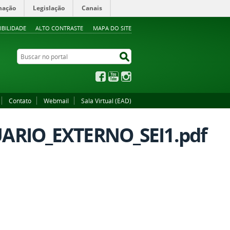
mação
Legislação
Canais
IBILIDADE
ALTO CONTRASTE
MAPA DO SITE
Buscar no portal
Buscar no portal
Facebook
YouTube
Instagram
Contato
Webmail
Sala Virtual (EAD)
RIO_EXTERNO_SEI1.pdf