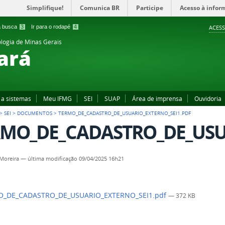
Simplifique!
Comunica BR
Participe
Acesso à infor
 a busca
3
Ir para o rodapé
4
ACESS
ologia de Minas Gerais
ará
 a sistemas
Meu IFMG
SEI
SUAP
Área de imprensa
Ouvidoria
>
SEI
>
DOCUMENTOS
>
TERMO_DE_CADASTRO_DE_USUARIO_EXTERNO_SEI1.PDF
MO_DE_CADASTRO_DE_USUA
Moreira
—
última modificação
09/04/2025 16h21
_DE_CADASTRO_DE_USUARIO_EXTERNO_SEI1.pdf
— 372 KB