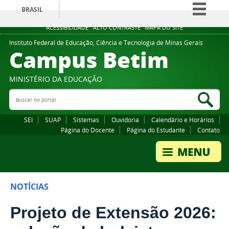
BRASIL
Simplifique!
ACESSIBILIDADE
ALTO CONTRASTE
MAPA DO SITE
Comunica BR
Instituto Federal de Educação, Ciência e Tecnologia de Minas Gerais
Campus Betim
Participe
Acesso à informação
MINISTÉRIO DA EDUCAÇÃO
Legislação
Buscar no portal
Bus
Canais
SEI
SUAP
Sistemas
Ouvidoria
Calendário e Horários
Página do Docente
Página do Estudante
Contato
NOTÍCIAS
Projeto de Extensão 2026: