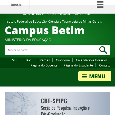
BRASIL
Simplifique!
ACESSIBILIDADE
ALTO CONTRASTE
MAPA DO SITE
Comunica BR
Instituto Federal de Educação, Ciência e Tecnologia de Minas Gerais
Campus Betim
Participe
Acesso à informação
MINISTÉRIO DA EDUCAÇÃO
Legislação
Buscar no portal
Bus
Canais
SEI
SUAP
Sistemas
Ouvidoria
Calendário e Horários
Página do Docente
Página do Estudante
Contato