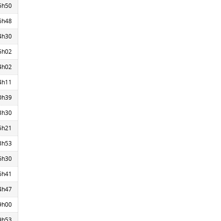
5h50
6h48
4h30
5h02
4h02
4h11
0h39
3h30
5h21
3h53
6h30
6h41
4h47
9h00
9h53