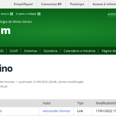
Simplifique!
Comunica BR
Participe
Acesso à infor
 a busca
3
Ir para o rodapé
4
ACESS
ologia de Minas Gerais
im
SEI
SUAP
Sistemas
Ouvidoria
Calendário e Horários
Página d
ino
der.thomaz
—
publicado
21/04/2016 22h46,
última modificação
 10h24
Autor
Tipo
ModificationD
MG
alessander.thomaz
Link
17/01/2022 1