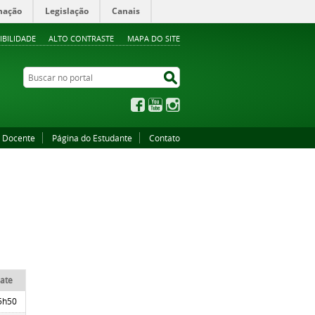
mação
Legislação
Canais
IBILIDADE
ALTO CONTRASTE
MAPA DO SITE
Buscar no portal
Buscar no portal
Facebook
YouTube
Instagram
o Docente
Página do Estudante
Contato
ate
5h50