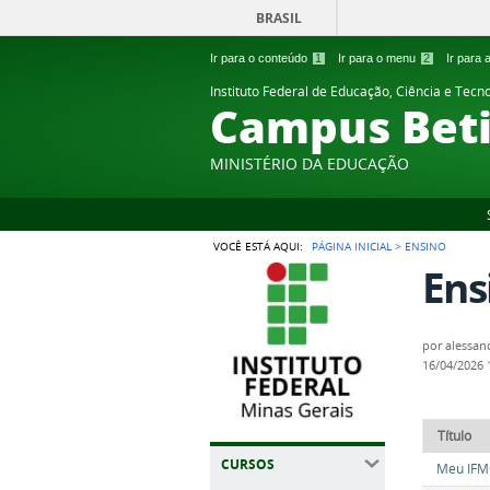
BRASIL
Ir para o conteúdo
1
Ir para o menu
2
Ir para
Instituto Federal de Educação, Ciência e Tecn
Campus Bet
MINISTÉRIO DA EDUCAÇÃO
VOCÊ ESTÁ AQUI:
PÁGINA INICIAL
>
ENSINO
Ens
por
alessan
16/04/2026
Título
CURSOS
Meu IF