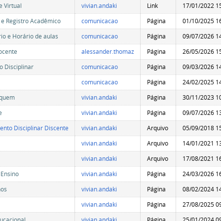
 Virtual
vivian.andaki
Link
17/01/2022 1
 e Registro Acadêmico
comunicacao
Página
01/10/2025 1
io e Horário de aulas
comunicacao
Página
09/07/2026 1
ocente
alessander.thomaz
Página
26/05/2026 1
 Disciplinar
comunicacao
Página
09/03/2026 1
comunicacao
Página
24/02/2025 1
 quem
vivian.andaki
Página
30/11/2023 1
e
vivian.andaki
Página
09/07/2026 1
nto Disciplinar Discente
vivian.andaki
Arquivo
05/09/2018 1
vivian.andaki
Arquivo
14/01/2021 1
vivian.andaki
Arquivo
17/08/2021 1
 Ensino
vivian.andaki
Página
24/03/2026 1
hos
vivian.andaki
Página
08/02/2024 1
vivian.andaki
Página
27/08/2025 0
ucacional
vivian.andaki
Página
25/01/2024 0