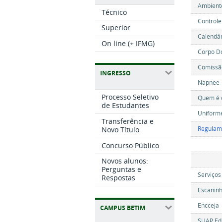
Ambiente
Técnico
Controle
Superior
Calendár
On line (+ IFMG)
Corpo D
Comissão
INGRESSO
Napnee
Processo Seletivo
Quem é
de Estudantes
Uniform
Transferência e
Regulame
Novo Título
Concurso Público
Novos alunos:
Perguntas e
Serviços
Respostas
Escanin
Encceja
CAMPUS BETIM
SUAP Ed