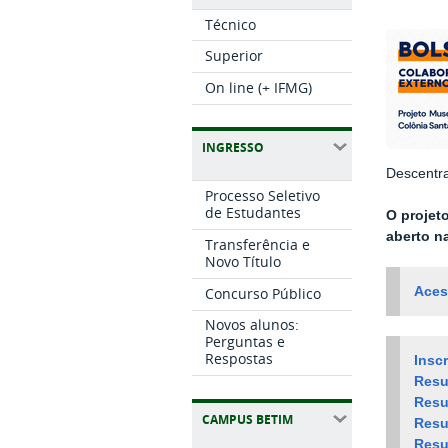
Técnico
Superior
On line (+ IFMG)
INGRESSO
Descentra
Processo Seletivo
de Estudantes
O projet
aberto na
Transferência e
Novo Título
Concurso Público
Aces
Novos alunos:
Perguntas e
Respostas
Insc
Resu
Resu
CAMPUS BETIM
Resu
Resu