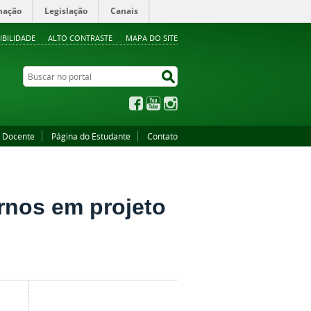
mação
Legislação
Canais
IBILIDADE
ALTO CONTRASTE
MAPA DO SITE
Buscar no portal
Buscar no portal
Facebook
YouTube
Instagram
o Docente
Página do Estudante
Contato
rnos em projeto