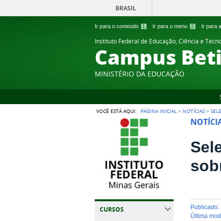
BRASIL
Ir para o conteúdo
1
Ir para o menu
2
Ir para
Instituto Federal de Educação, Ciência e Tecn
Campus Bet
MINISTÉRIO DA EDUCAÇÃO
VOCÊ ESTÁ AQUI:
PÁGINA INICIAL
>
NOTÍCIAS
>
SEL
NOTÍCI
Sel
sob
publicado
:
CURSOS
última mo