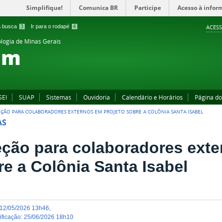
Simplifique!
Comunica BR
Participe
Acesso à infor
 a busca
3
Ir para o rodapé
4
ACESS
ologia de Minas Gerais
im
SEI
SUAP
Sistemas
Ouvidoria
Calendário e Horários
Página d
EÇÃO PARA COLABORADORES EXTERNOS EM PROJETO SOBRE A COLÔNIA SANTA ISABEL
AS
eção para colaboradores exte
re a Colônia Santa Isabel
12/05/2026 13h46
,
dificação
:
25/06/2026 18h10