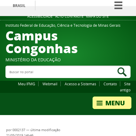
BRASIL
Simplifique!
ACESSIBILIDADE
ALTO CONTRASTE
MAPA DO SITE
Comunica BR
Instituto Federal de Educação, Ciência e Tecnologia de Minas Gerais
Campus
Participe
Congonhas
Acesso à informação
Legislação
MINISTÉRIO DA EDUCAÇÃO
Canais
Buscar no portal
Bus
Meu IFMG
Webmail
Acesso a Sistemas
Contato
Site
antigo
por
0002137
—
última modificação
21/05/2019 14h46