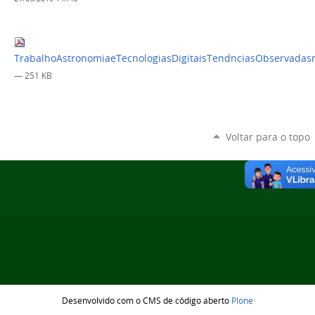
TrabalhoAstronomiaeTecnologiasDigitaisTendnciasObservadasn
— 251 KB
Voltar para o topo
Desenvolvido com o CMS de código aberto
Plone