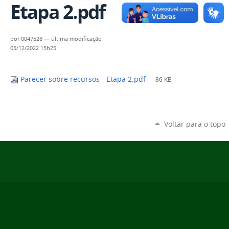
Etapa 2.pdf
por
0047528
—
última modificação
05/12/2022 15h25
Parecer sobre recursos - Etapa 2.pdf
— 86 KB
Voltar para o topo