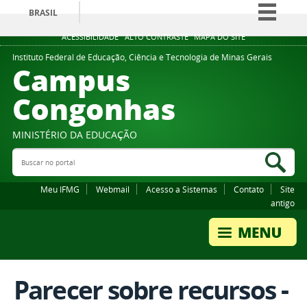
BRASIL
Simplifique!
ACESSIBILIDADE
ALTO CONTRASTE
MAPA DO SITE
Comunica BR
Instituto Federal de Educação, Ciência e Tecnologia de Minas Gerais
Campus
Participe
Congonhas
Acesso à informação
Legislação
MINISTÉRIO DA EDUCAÇÃO
Canais
Buscar no portal
Bus
Meu IFMG
Webmail
Acesso a Sistemas
Contato
Site
antigo
Parecer sobre recursos -