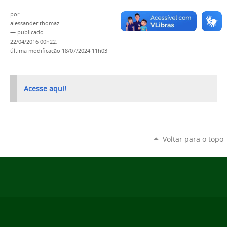
por
alessander.thomaz
—
publicado
22/04/2016 00h22,
última modificação
18/07/2024 11h03
Acesse aqui!
Voltar para o topo