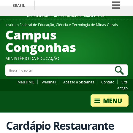
BRASIL
Simplifique!
ACESSIBILIDADE
ALTO CONTRASTE
MAPA DO SITE
Comunica BR
Instituto Federal de Educação, Ciência e Tecnologia de Minas Gerais
Campus
Participe
Congonhas
Acesso à informação
Legislação
MINISTÉRIO DA EDUCAÇÃO
Canais
Buscar no portal
Bus
Meu IFMG
Webmail
Acesso a Sistemas
Contato
Site
antigo
Cardápio Restaurante