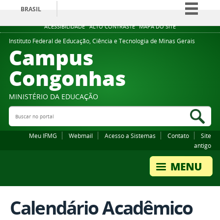
BRASIL
Simplifique!
ACESSIBILIDADE
ALTO CONTRASTE
MAPA DO SITE
Comunica BR
Instituto Federal de Educação, Ciência e Tecnologia de Minas Gerais
Campus
Participe
Congonhas
Acesso à informação
Legislação
MINISTÉRIO DA EDUCAÇÃO
Canais
Buscar no portal
Bus
Meu IFMG
Webmail
Acesso a Sistemas
Contato
Site
antigo
Calendário Acadêmico