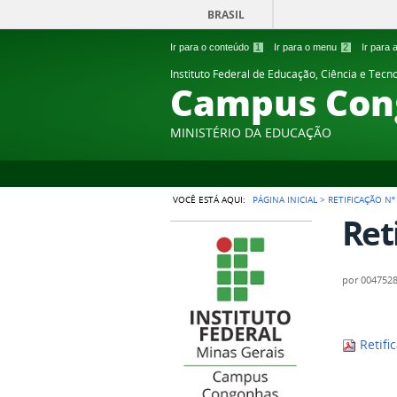
BRASIL
Ir para o conteúdo
1
Ir para o menu
2
Ir para
Instituto Federal de Educação, Ciência e Tecn
Campus Con
MINISTÉRIO DA EDUCAÇÃO
VOCÊ ESTÁ AQUI:
PÁGINA INICIAL
>
RETIFICAÇÃO Nº
Ret
por
004752
Retifi