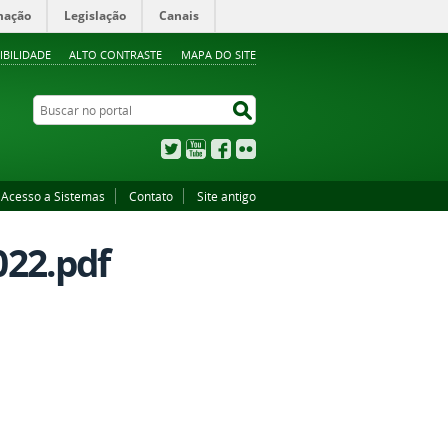
mação
Legislação
Canais
IBILIDADE
ALTO CONTRASTE
MAPA DO SITE
Buscar no portal
Buscar no portal
Twitter
YouTube
Facebook
Flickr
Acesso a Sistemas
Contato
Site antigo
022.pdf