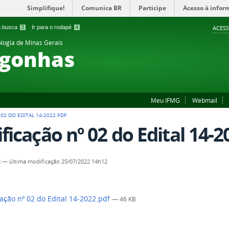
Simplifique!
Comunica BR
Participe
Acesso à infor
 a busca
3
Ir para o rodapé
4
ACESS
ologia de Minas Gerais
gonhas
Meu IFMG
Webmail
 02 DO EDITAL 14-2022.PDF
ificação nº 02 do Edital 14-2
8
—
última modificação
25/07/2022 14h12
cação nº 02 do Edital 14-2022.pdf
— 46 KB