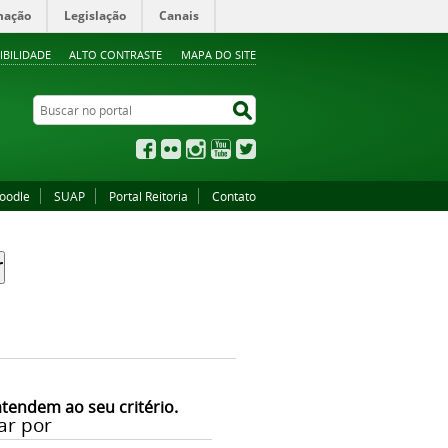
mação
Legislação
Canais
IBILIDADE
ALTO CONTRASTE
MAPA DO SITE
Buscar no portal
Buscar no portal
Facebook
Flickr
Instagram
YouTube
Twitter
oodle
SUAP
Portal Reitoria
Contato
atendem ao seu critério.
ar por