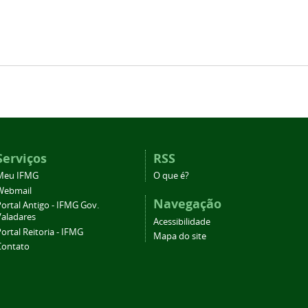
Serviços
RSS
Meu IFMG
O que é?
Webmail
Navegação
ortal Antigo - IFMG Gov.
Valadares
Acessibilidade
ortal Reitoria - IFMG
Mapa do site
Contato