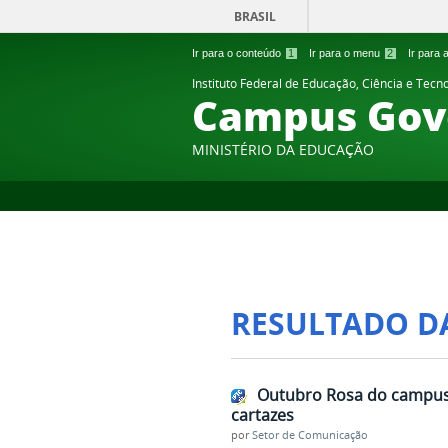
BRASIL
Ir para o conteúdo
1
Ir para o menu
2
Ir para
Instituto Federal de Educação, Ciência e Tecn
Campus Gov
MINISTÉRIO DA EDUCAÇÃO
RESULTADO D
Outubro Rosa do campus c
cartazes
por
Setor de Comunicação