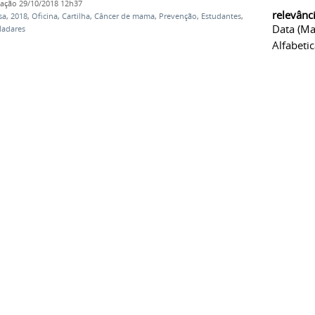
cação
29/10/2018 12h37
relevânc
sa
,
2018
,
Oficina
,
Cartilha
,
Câncer de mama
,
Prevenção
,
Estudantes
,
Data (ma
ladares
Alfabeti