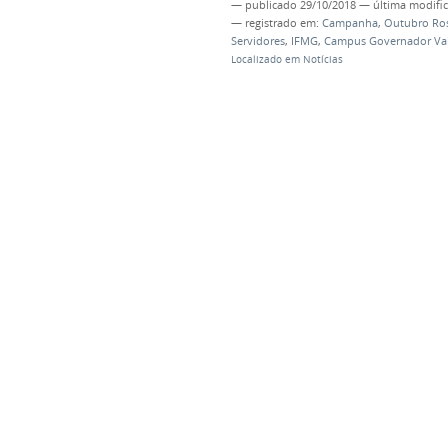
—
publicado
29/10/2018
—
última modifi
— registrado em:
Campanha
,
Outubro Ro
Servidores
,
IFMG
,
Campus Governador Va
Localizado em
Notícias