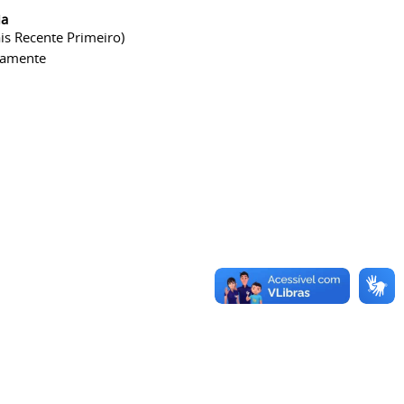
ia
is Recente Primeiro)
camente