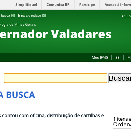
Simplifique!
Comunica BR
Participe
Acesso à infor
 a busca
3
Ir para o rodapé
4
ACESS
ologia de Minas Gerais
ernador Valadares
Meu IFMG
SEI
M
A BUSCA
ontou com oficina, distribuição de cartilhas e
1
itens 
Orden