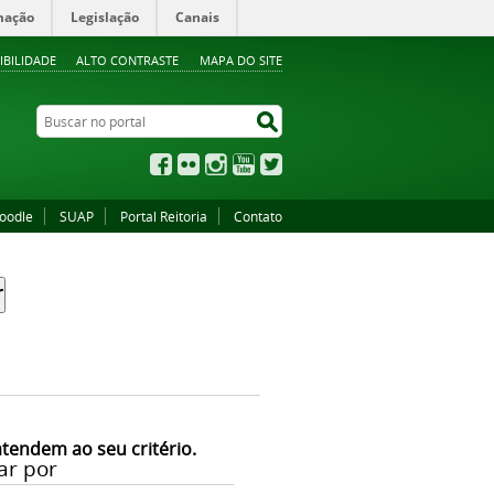
mação
Legislação
Canais
IBILIDADE
ALTO CONTRASTE
MAPA DO SITE
Buscar no portal
Buscar no portal
Facebook
Flickr
Instagram
YouTube
Twitter
oodle
SUAP
Portal Reitoria
Contato
atendem ao seu critério.
ar por