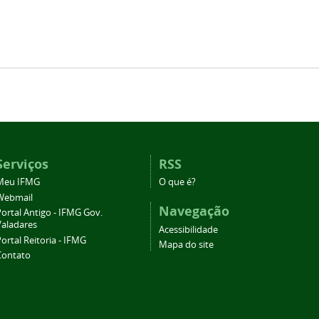
Serviços
RSS
Meu IFMG
O que é?
Webmail
Navegação
ortal Antigo - IFMG Gov.
Valadares
Acessibilidade
ortal Reitoria - IFMG
Mapa do site
Contato