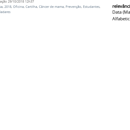
cação
29/10/2018 12h37
relevânc
sa
,
2018
,
Oficina
,
Cartilha
,
Câncer de mama
,
Prevenção
,
Estudantes
,
Data (ma
ladares
Alfabeti