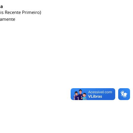
ia
is Recente Primeiro)
camente