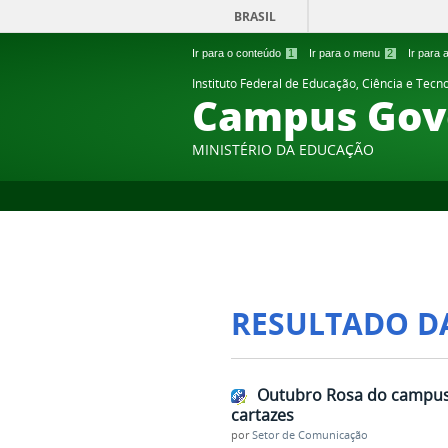
BRASIL
Ir para o conteúdo
1
Ir para o menu
2
Ir para
Instituto Federal de Educação, Ciência e Tecn
Campus Gov
MINISTÉRIO DA EDUCAÇÃO
RESULTADO D
Outubro Rosa do campus c
cartazes
por
Setor de Comunicação