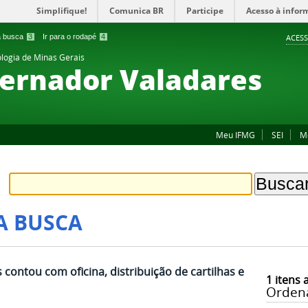
Simplifique!
Comunica BR
Participe
Acesso à infor
 a busca
3
Ir para o rodapé
4
ACESS
ologia de Minas Gerais
ernador Valadares
Meu IFMG
SEI
M
A BUSCA
ontou com oficina, distribuição de cartilhas e
1
itens 
Orden