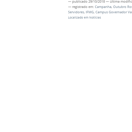
—
publicado
29/10/2018
—
última modifi
— registrado em:
Campanha
,
Outubro Ro
Servidores
,
IFMG
,
Campus Governador Va
Localizado em
Notícias