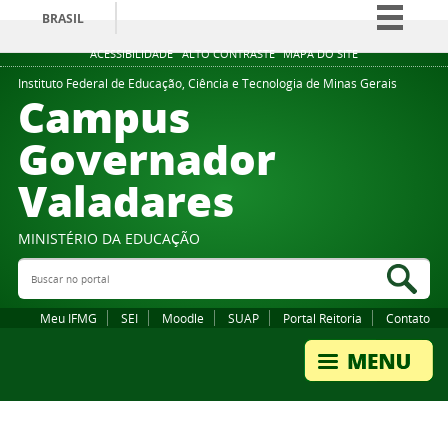
BRASIL
Simplifique!
ACESSIBILIDADE
ALTO CONTRASTE
MAPA DO SITE
Comunica BR
Instituto Federal de Educação, Ciência e Tecnologia de Minas Gerais
Campus
Participe
Governador
Acesso à informação
Valadares
Legislação
Canais
MINISTÉRIO DA EDUCAÇÃO
Buscar no portal
Bus
Meu IFMG
SEI
Moodle
SUAP
Portal Reitoria
Contato