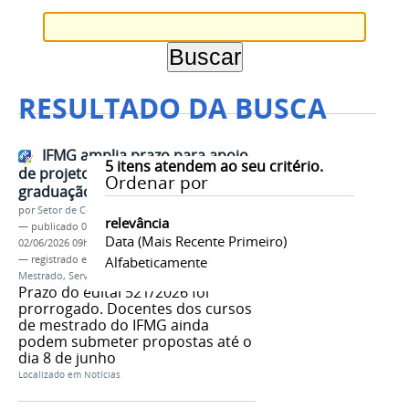
RESULTADO DA BUSCA
IFMG amplia prazo para apoio
5
itens atendem ao seu critério.
de projetos de Extensão na pós-
Ordenar por
graduação
por
Setor de Comunicação
relevância
—
publicado
02/06/2026
—
última modificação
Data (mais Recente Primeiro)
02/06/2026 09h28
— registrado em:
Extensão
Alfabeticamente
,
Pós-Graduação
,
Mestrado
,
Servidores
,
Docentes
Prazo do edital 521/2026 foi
prorrogado. Docentes dos cursos
de mestrado do IFMG ainda
podem submeter propostas até o
dia 8 de junho
Localizado em
Notícias