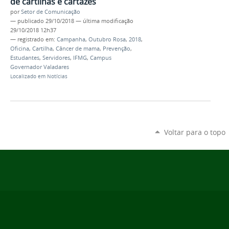
de cartilhas e cartazes
por
Setor de Comunicação
—
publicado
29/10/2018
—
última modificação
29/10/2018 12h37
— registrado em:
Campanha
,
Outubro Rosa
,
2018
,
Oficina
,
Cartilha
,
Câncer de mama
,
Prevenção
,
Estudantes
,
Servidores
,
IFMG
,
Campus
Governador Valadares
Localizado em
Notícias
Voltar para o topo