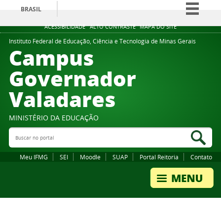
BRASIL
Simplifique!
ACESSIBILIDADE
ALTO CONTRASTE
MAPA DO SITE
Comunica BR
Instituto Federal de Educação, Ciência e Tecnologia de Minas Gerais
Campus
Participe
Governador
Acesso à informação
Valadares
Legislação
Canais
MINISTÉRIO DA EDUCAÇÃO
Buscar no portal
Bus
Meu IFMG
SEI
Moodle
SUAP
Portal Reitoria
Contato