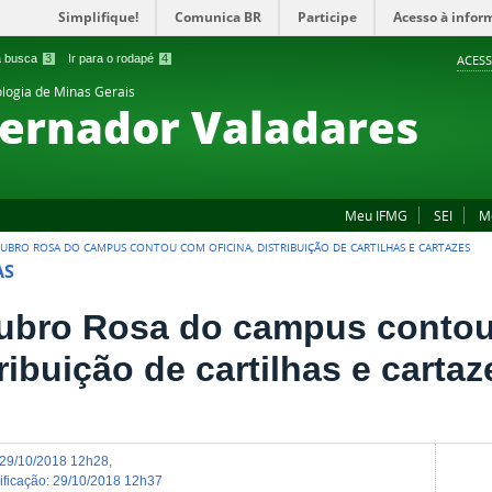
Simplifique!
Comunica BR
Participe
Acesso à infor
 a busca
3
Ir para o rodapé
4
ACESS
ologia de Minas Gerais
ernador Valadares
Meu IFMG
SEI
M
UBRO ROSA DO CAMPUS CONTOU COM OFICINA, DISTRIBUIÇÃO DE CARTILHAS E CARTAZES
AS
ubro Rosa do campus contou 
ribuição de cartilhas e cartaz
29/10/2018 12h28
,
dificação
:
29/10/2018 12h37