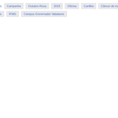
em:
Campanha
Outubro Rosa
2018
Oficina
Cartilha
Câncer de 
es
IFMG
Campus Governador Valadares