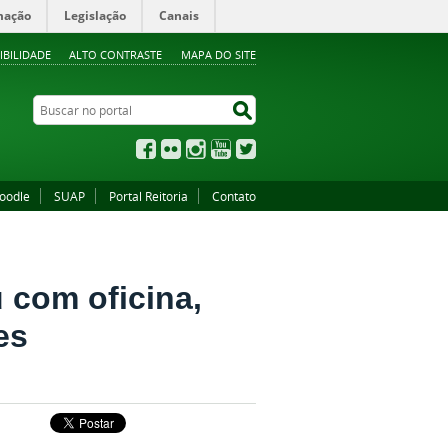
mação
Legislação
Canais
IBILIDADE
ALTO CONTRASTE
MAPA DO SITE
Buscar no portal
Buscar no portal
Facebook
Flickr
Instagram
YouTube
Twitter
oodle
SUAP
Portal Reitoria
Contato
com oficina,
es