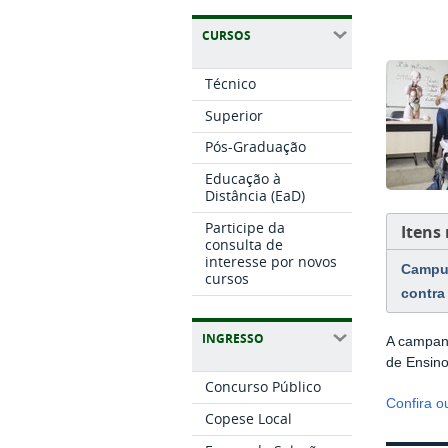
CURSOS
Técnico
Superior
Pós-Graduação
Educação à
Distância (EaD)
Participe da
Itens
consulta de
interesse por novos
Campus
cursos
contra
INGRESSO
A campanh
de Ensin
Concurso Público
Confira o
Copese Local