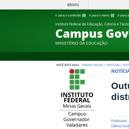
BRASIL
Ir para o conteúdo
1
Ir para o menu
2
Ir para
Instituto Federal de Educação, Ciência e Tecn
Campus Gov
MINISTÉRIO DA EDUCAÇÃO
VOCÊ ESTÁ AQUI:
PÁGINA INICIAL
>
NOTÍCIAS
>
OUT
NOTÍCI
Out
dist
publicado
:
última mo