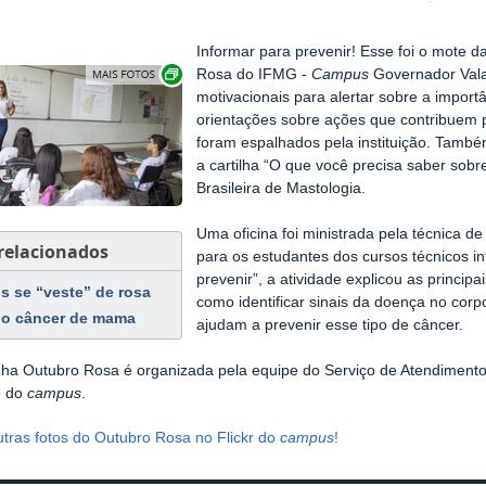
Informar para prevenir! Esse foi o mote
Exibir carrossel de imagens
Rosa do IFMG -
Campus
Governador Vala
motivacionais para alertar sobre a impor
orientações sobre ações que contribuem
foram espalhados pela instituição. Também
a cartilha “O que você precisa saber so
Brasileira de Mastologia.
Uma oficina foi ministrada pela técnica d
 relacionados
para os estudantes dos cursos técnicos in
prevenir”, a atividade explicou as princip
 se “veste” de rosa
como identificar sinais da doença no corp
 o câncer de mama
ajudam a prevenir esse tipo de câncer.
a Outubro Rosa é organizada pela equipe do Serviço de Atendimento
o do
campus
.
utras fotos do Outubro Rosa no Flickr do
campus
!