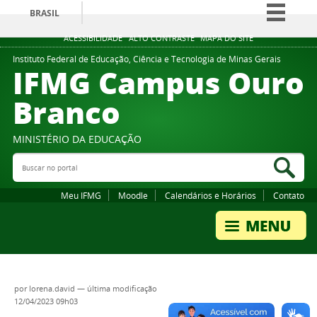
BRASIL
Simplifique!
ACESSIBILIDADE
ALTO CONTRASTE
MAPA DO SITE
Comunica BR
Instituto Federal de Educação, Ciência e Tecnologia de Minas Gerais
IFMG Campus Ouro
Participe
Branco
Acesso à informação
Legislação
MINISTÉRIO DA EDUCAÇÃO
Canais
Buscar no portal
Bus
Meu IFMG
Moodle
Calendários e Horários
Contato
por
lorena.david
—
última modificação
12/04/2023 09h03