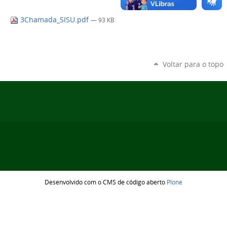
3Chamada_SISU.pdf
— 93 KB
Voltar para o topo
Desenvolvido com o CMS de código aberto
Plone