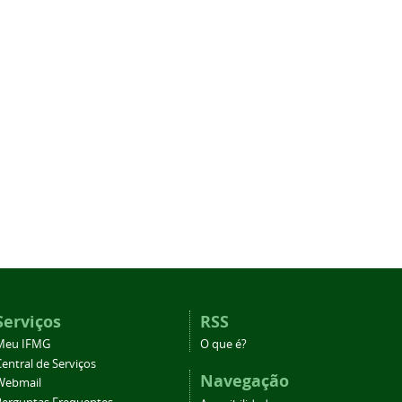
Serviços
RSS
Meu IFMG
O que é?
entral de Serviços
Navegação
Webmail