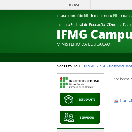
BRASIL
Ir para o conteúdo
1
Ir para o menu
2
Ir para
Instituto Federal de Educação, Ciência e Tecn
IFMG Campu
MINISTÉRIO DA EDUCAÇÃO
VOCÊ ESTÁ AQUI:
PÁGINA INICIAL
>
NOSSOS CURSO
por
lorena.
Homol