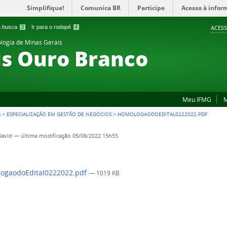
Simplifique!
Comunica BR
Participe
Acesso à infor
 a busca
3
Ir para o rodapé
4
ACESS
ologia de Minas Gerais
s Ouro Branco
Meu IFMG
M
S
>
ESPECIALIZAÇÃO EM GESTÃO DE NEGÓCIOS
>
HOMOLOGAODOEDITAL0222022.PDF
david
—
última modificação
05/08/2022 15h55
ogaodoEdital0222022.pdf
— 1019 KB