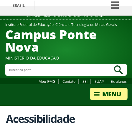
BRASIL
Simplifique!
ACESSIBILIDADE
ALTO CONTRASTE
MAPA DO SITE
Comunica BR
Instituto Federal de Educação, Ciência e Tecnologia de Minas Gerais
Campus Ponte
Participe
Nova
Acesso à informação
Legislação
MINISTÉRIO DA EDUCAÇÃO
Canais
Buscar no portal
Bus
Meu IFMG
Contato
SEI
SUAP
Ex-alunos
Acessibilidade