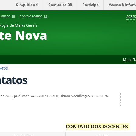
Simplifique!
Comunica BR
Participe
Acesso à infor
 a busca
3
Ir para o rodapé
4
ACESS
ologia de Minas Gerais
te Nova
Meu IF
ATOS
tatos
a.brum
—
publicado
24/08/2020 22h00,
última modificação
30/06/2026
CONTATO DOS DOCENTES