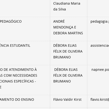
Claudiana Maria
da Silva
 PEDAGÓGICO
ANDRÉ
pedagogia
MENDONÇA E
DEBORA MARTINS
ÊNCIA ESTUDANTIL
DÉBORA ELIAS
assistenci
FÉLIX DE OLIVEIRA
BRUMANO
O DE ATENDIMENTO À
DÉBORA ELIAS
napnee.po
AS COM NECESSIDADES
FÉLIX DE OLIVEIRA
IONAIS ESPECÍFICAS -
BRUMANO
E
JAMENTO DO ENSINO
Flávio Valdir Kirst
flavio.kirs