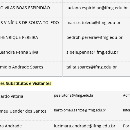
O VILAS BOAS ESPIRIDIÃO
luciano.espiridiao@ifmg.edu.br
 VINÍCIUS DE SOUZA TOLEDO
marcos.toledo@ifmg.edu.br
HENRIQUE PEREIRA
pedroh.pereira@ifmg.edu.br
Leandra Penna Silva
sibele.penna@ifmg.edu.br
 Emidio Andrade Soares
talita.soares@ifmg.edu.br
es Substitutos e Visitantes
jose.vitoria@ifmg.edu.br
Adm
cardo Vitória
bartolomeu.santos@ifmg.edu.br
Info
omeu Uender dos Santos
ra Andrade
lucimara.andrade@ifmg.edu.br
Por