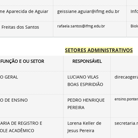
ane Aparecida de Aguiar
geissiane.aguiar@ifmg.edu.br
Inf
rafaela.santos@ifmg.edu.br
Biol
 Freitas dos Santos
SETORES ADMINISTRATIVOS
FUNÇÃO E OU SETOR
RESPONSÁVEL
ÃO GERAL
LUCIANO VILAS
direcaoger
BOAS ESPIRIDIÃO
ensino.ponte
O DE ENSINO
PEDRO HENRIQUE
PEREIRA
ARIA DE REGISTRO E
Lorena Keller de
secretaria
OLE ACADÊMICO
Jesus Pereira