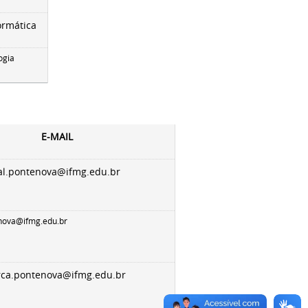
ormática
ogia
E-MAIL
al.pontenova@ifmg.edu.br
nova@ifmg.edu.br
.rca.pontenova@ifmg.edu.br