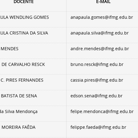
DOCENTE
E-MAIL
AULA WENDLING GOMES
anapaula.gomes@ifmg.edu.br
ULA CRISTINA DA SILVA
anapaula.silva@ifmg.edu.br
 MENDES
andre.mendes@ifmg.edu.br
 DE CARVALHO RESCK
bruno.resck@ifmg.edu.br
 C. PIRES FERNANDES
cassia.pires@ifmg.edu.br
BATISTA DE SENA
edson.sena@ifmg.edu.br
 da Silva Mendonça
felipe.mendonca@ifmg.edu.br
E MOREIRA FAÊDA
felippe.faeda@ifmg.edu.br