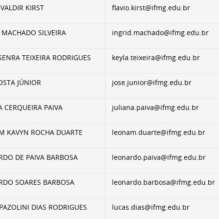
 VALDIR KIRST
flavio.kirst@ifmg.edu.br
 MACHADO SILVEIRA
ingrid.machado@ifmg.edu.br
SENRA TEIXEIRA RODRIGUES
keyla.teixeira@ifmg.edu.br
OSTA JÚNIOR
jose.junior@ifmg.edu.br
A CERQUEIRA PAIVA
juliana.paiva@ifmg.edu.br
M KAVYN ROCHA DUARTE
leonam.duarte@ifmg.edu.br
RDO DE PAIVA BARBOSA
leonardo.paiva@ifmg.edu.br
RDO SOARES BARBOSA
leonardo.barbosa@ifmg.edu.br
PAZOLINI DIAS RODRIGUES
lucas.dias@ifmg.edu.br