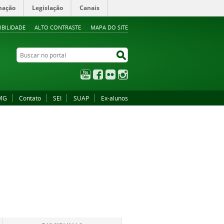
mação
Legislação
Canais
IBILIDADE
ALTO CONTRASTE
MAPA DO SITE
Buscar no portal
Buscar no portal
YouTube
Facebook
Flickr
Instagram
MG
Contato
SEI
SUAP
Ex-alunos