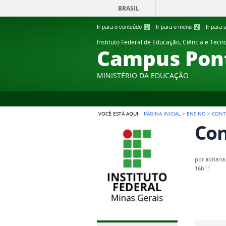
BRASIL
Ir para o conteúdo
1
Ir para o menu
2
Ir para
Instituto Federal de Educação, Ciência e Tecn
Campus Pon
MINISTÉRIO DA EDUCAÇÃO
VOCÊ ESTÁ AQUI:
PÁGINA INICIAL
>
ENSINO
>
CONT
Con
por
adrian
16h11