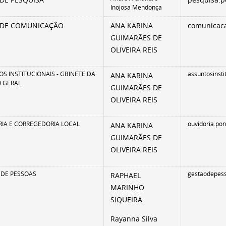
DE PESQUISA
pesquisa.p
Inojosa Mendonça
 DE COMUNICAÇÃO
ANA KARINA
comunicac
GUIMARÃES DE
OLIVEIRA REIS
S INSTITUCIONAIS - GBINETE DA
assuntosinst
ANA KARINA
 GERAL
GUIMARÃES DE
OLIVEIRA REIS
IA E CORREGEDORIA LOCAL
ouvidoria.po
ANA KARINA
GUIMARÃES DE
OLIVEIRA REIS
 DE PESSOAS
gestaodepes
RAPHAEL
MARINHO
SIQUEIRA
Rayanna Silva