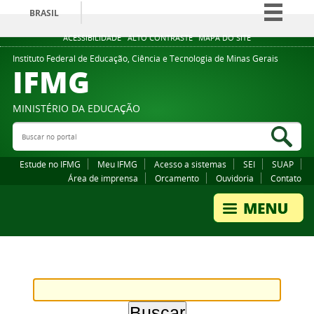
BRASIL
Simplifique!
ACESSIBILIDADE
ALTO CONTRASTE
MAPA DO SITE
Comunica BR
Instituto Federal de Educação, Ciência e Tecnologia de Minas Gerais
IFMG
Participe
Acesso à informação
MINISTÉRIO DA EDUCAÇÃO
Legislação
Buscar no portal
Bus
Canais
Estude no IFMG
Meu IFMG
Acesso a sistemas
SEI
SUAP
Área de imprensa
Orcamento
Ouvidoria
Contato