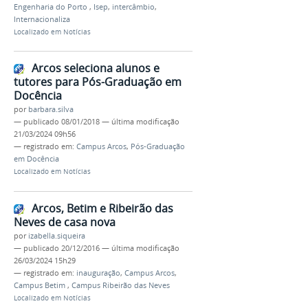
Engenharia do Porto
,
Isep
,
intercâmbio
,
Internacionaliza
Localizado em
Notícias
Arcos seleciona alunos e
tutores para Pós-Graduação em
Docência
por
barbara.silva
—
publicado
08/01/2018
—
última modificação
21/03/2024 09h56
— registrado em:
Campus Arcos
,
Pós-Graduação
em Docência
Localizado em
Notícias
Arcos, Betim e Ribeirão das
Neves de casa nova
por
izabella.siqueira
—
publicado
20/12/2016
—
última modificação
26/03/2024 15h29
— registrado em:
inauguração
,
Campus Arcos
,
Campus Betim
,
Campus Ribeirão das Neves
Localizado em
Notícias