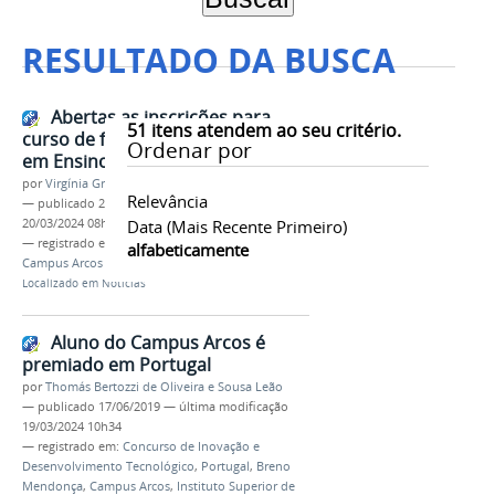
RESULTADO DA BUSCA
Abertas as inscrições para
51
itens atendem ao seu critério.
curso de formação continuada
Ordenar por
em Ensino e Aprendizagem
por
Virgínia Graziela Fonseca Barbosa
Relevância
—
publicado
22/02/2019
—
última modificação
20/03/2024 08h10
Data (mais Recente Primeiro)
— registrado em:
FIC
,
Ensino e Aprendizagem
,
alfabeticamente
Campus Arcos
Localizado em
Notícias
Aluno do Campus Arcos é
premiado em Portugal
por
Thomás Bertozzi de Oliveira e Sousa Leão
—
publicado
17/06/2019
—
última modificação
19/03/2024 10h34
— registrado em:
Concurso de Inovação e
Desenvolvimento Tecnológico
,
Portugal
,
Breno
Mendonça
,
Campus Arcos
,
Instituto Superior de