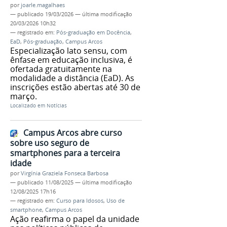
por
joarle.magalhaes
—
publicado
19/03/2026
—
última modificação
20/03/2026 10h32
— registrado em:
Pós-graduação em Docência
,
EaD
,
Pós-graduação
,
Campus Arcos
Especialização lato sensu, com
ênfase em educação inclusiva, é
ofertada gratuitamente na
modalidade a distância (EaD). As
inscrições estão abertas até 30 de
março.
Localizado em
Notícias
Campus Arcos abre curso
sobre uso seguro de
smartphones para a terceira
idade
por
Virgínia Graziela Fonseca Barbosa
—
publicado
11/08/2025
—
última modificação
12/08/2025 17h16
— registrado em:
Curso para Idosos
,
Uso de
smartphone
,
Campus Arcos
Ação reafirma o papel da unidade