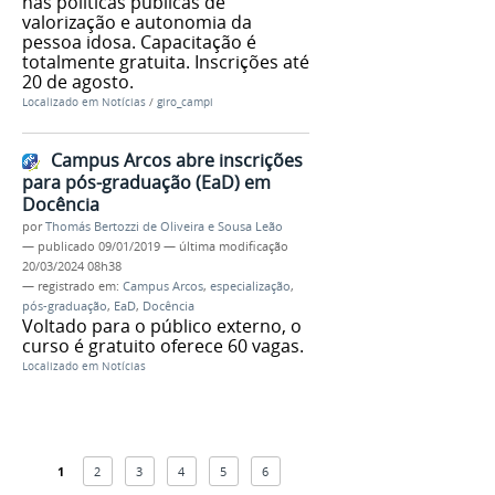
nas políticas públicas de
valorização e autonomia da
pessoa idosa. Capacitação é
totalmente gratuita. Inscrições até
20 de agosto.
Localizado em
Notícias
/
giro_campi
Campus Arcos abre inscrições
para pós-graduação (EaD) em
Docência
por
Thomás Bertozzi de Oliveira e Sousa Leão
—
publicado
09/01/2019
—
última modificação
20/03/2024 08h38
— registrado em:
Campus Arcos
,
especialização
,
pós-graduação
,
EaD
,
Docência
Voltado para o público externo, o
curso é gratuito oferece 60 vagas.
Localizado em
Notícias
1
2
3
4
5
6