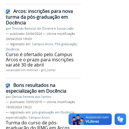
Arcos: inscrições para nova
turma da pós-graduação em
Docência
por
Thomás Bertozzi de Oliveira e Sousa Leão
—
publicado
24/04/2024
—
última modificação
26/04/2024 15h03
— registrado em:
Campus Arcos
,
Pós-graduação
,
Docência
Curso é ofertado pelo Campus
Arcos e o prazo para inscrições
vai até 30 de abril
Localizado em
Notícias
/
giro_campi
Bons resultados na
especialização em Docência
por
Denise Ferreira dos Santos
—
publicado
10/05/2019
—
última modificação
19/03/2024 13h22
— registrado em:
pós-graduação em Docência
,
especialização
,
Campus Arcos
Turma do curso de pós-
graduação do IFMG em Arcos