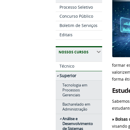
Processo Seletivo
Concurso Público
Boletim de Serviços
Editais
NOSSOS CURSOS
formar e
Técnico
valorizem
Superior
forma éti
Tecnologia em
Estud
Processos
Gerenciais
Sabemos 
Bacharelado em
estudant
Administração
Análise e
»
Bolsas 
Desenvolvimento
visando 
de Sistemas