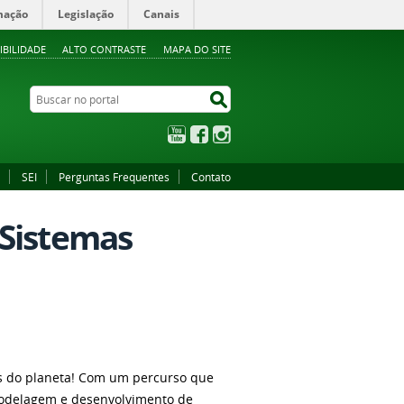
mação
Legislação
Canais
IBILIDADE
ALTO CONTRASTE
MAPA DO SITE
Buscar no portal
Buscar no portal
YouTube
Facebook
Instagram
SEI
Perguntas Frequentes
Contato
 Sistemas
s do planeta! Com um percurso que
modelagem e desenvolvimento de