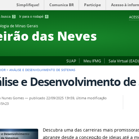
Simplifique!
Comunica BR
Participe
Acesso à infor
 a busca
3
Ir para o rodapé
4
ACESS
ologia de Minas Gerais
irão das Neves
SUAP
Meu IFMG
Sala Virtual (EAD)
RIOR
>
ANÁLISE E DESENVOLVIMENTO DE SISTEMAS
lise e Desenvolvimento de
la Nunes Gomes
—
publicado
22/09/2025 13h59,
última modificação
 15h23
Descubra uma das carreiras mais promissora
abrange desde a concepção de ideias até a 