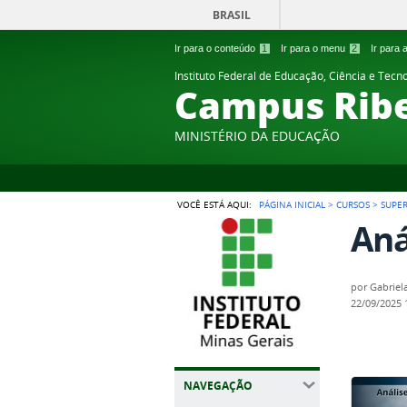
BRASIL
Ir para o conteúdo
1
Ir para o menu
2
Ir para
Instituto Federal de Educação, Ciência e Tecn
Campus Ribe
MINISTÉRIO DA EDUCAÇÃO
VOCÊ ESTÁ AQUI:
PÁGINA INICIAL
>
CURSOS
>
SUPE
Aná
por
Gabrie
22/09/2025
NAVEGAÇÃO