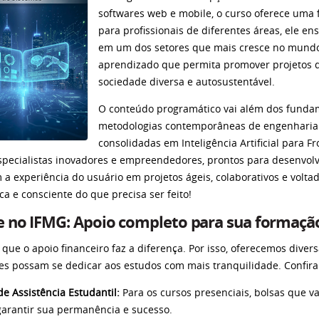
softwares web e mobile, o curso oferece uma 
para profissionais de diferentes áreas, ele en
em um dos setores que mais cresce no mundo
aprendizado que permita promover projetos
sociedade diversa e autosustentável.
O conteúdo programático vai além dos fund
metodologias contemporâneas de engenharia 
consolidadas em Inteligência Artificial para F
specialistas inovadores e empreendedores, prontos para desenvolve
 a experiência do usuário em projetos ágeis, colaborativos e volta
ca e consciente do que precisa ser feito!
e no IFMG: Apoio completo para sua formaçã
que o apoio financeiro faz a diferença. Por isso, oferecemos dive
es possam se dedicar aos estudos com mais tranquilidade. Confira
de Assistência Estudantil:
Para os cursos presenciais, bolsas que v
garantir sua permanência e sucesso.