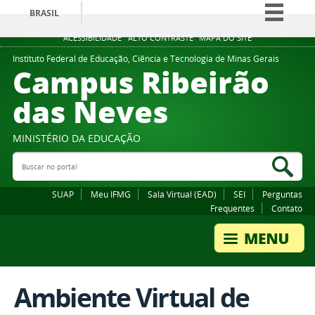
BRASIL
Simplifique!
ACESSIBILIDADE
ALTO CONTRASTE
MAPA DO SITE
Comunica BR
Instituto Federal de Educação, Ciência e Tecnologia de Minas Gerais
Campus Ribeirão
Participe
das Neves
Acesso à informação
Legislação
MINISTÉRIO DA EDUCAÇÃO
Canais
Buscar no portal
Bus
SUAP
Meu IFMG
Sala Virtual (EAD)
SEI
Perguntas
Frequentes
Contato
Ambiente Virtual de