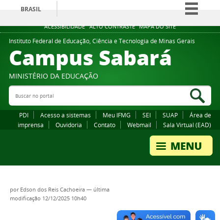
BRASIL
Simplifique!
ACESSIBILIDADE
ALTO CONTRASTE
MAPA DO SITE
Comunica BR
Instituto Federal de Educação, Ciência e Tecnologia de Minas Gerais
Campus Sabará
Participe
Acesso à informação
MINISTÉRIO DA EDUCAÇÃO
Legislação
Buscar no portal
Bus
Canais
PDI
Acesso a sistemas
Meu IFMG
SEI
SUAP
Área de
imprensa
Ouvidoria
Contato
Webmail
Sala Virtual (EAD)
por
Edson dos Reis Cachoeira
—
última
modificação
12/12/2025 10h40