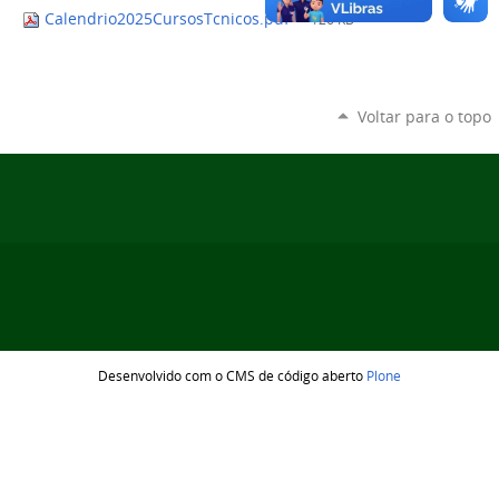
Calendrio2025CursosTcnicos.pdf
— 126 KB
Voltar para o topo
Desenvolvido com o CMS de código aberto
Plone