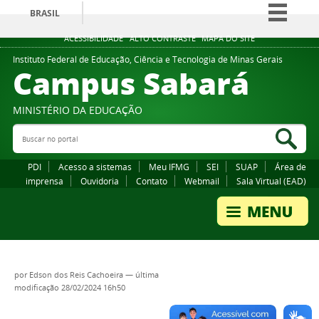
BRASIL
Simplifique!
ACESSIBILIDADE
ALTO CONTRASTE
MAPA DO SITE
Comunica BR
Instituto Federal de Educação, Ciência e Tecnologia de Minas Gerais
Campus Sabará
Participe
Acesso à informação
MINISTÉRIO DA EDUCAÇÃO
Legislação
Buscar no portal
Bus
Canais
PDI
Acesso a sistemas
Meu IFMG
SEI
SUAP
Área de
imprensa
Ouvidoria
Contato
Webmail
Sala Virtual (EAD)
por
Edson dos Reis Cachoeira
—
última
modificação
28/02/2024 16h50