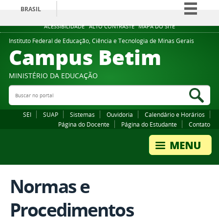
BRASIL
Simplifique!
ACESSIBILIDADE
ALTO CONTRASTE
MAPA DO SITE
Comunica BR
Instituto Federal de Educação, Ciência e Tecnologia de Minas Gerais
Campus Betim
Participe
Acesso à informação
MINISTÉRIO DA EDUCAÇÃO
Legislação
Buscar no portal
Bus
Canais
SEI
SUAP
Sistemas
Ouvidoria
Calendário e Horários
Página do Docente
Página do Estudante
Contato
Normas e
Procedimentos