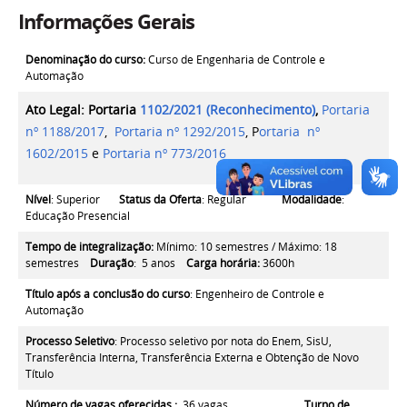
Informações Gerais
Denominação do curso:
Curso de Engenharia de Controle e
Automação
Ato Legal: Portaria
1102/2021 (Reconhecimento)
,
Portaria
nº 1188/2017
,
Portaria nº 1292/2015
, P
ortaria nº
1602/2015
e
Portaria nº 773/2016
Nível
: Superior
Status da Oferta
: Regular
Modalidade
:
Educação Presencial
Tempo de integralização:
Mínimo: 10 semestres / Máximo: 18
semestres
Duração
: 5 anos
Carga horária:
3600h
Título após a conclusão do curso
:
Engenheiro de Controle e
Automação
Processo Seletivo
:
Processo seletivo por nota do Enem, SisU,
Transferência Interna, Transferência Externa e Obtenção de Novo
Título
Número de vagas oferecidas :
36 vagas
Turno de