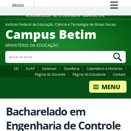
BRASIL
Simplifique!
ACESSIBILIDADE
ALTO CONTRASTE
MAPA DO SITE
Comunica BR
Instituto Federal de Educação, Ciência e Tecnologia de Minas Gerais
Campus Betim
Participe
Acesso à informação
MINISTÉRIO DA EDUCAÇÃO
Legislação
Buscar no portal
Bus
Canais
SEI
SUAP
Sistemas
Ouvidoria
Calendário e Horários
Página do Docente
Página do Estudante
Contato
Bacharelado em
Engenharia de Controle