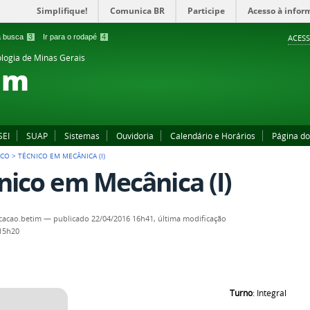
Simplifique!
Comunica BR
Participe
Acesso à infor
 a busca
3
Ir para o rodapé
4
ACESS
ologia de Minas Gerais
im
SEI
SUAP
Sistemas
Ouvidoria
Calendário e Horários
Página d
ICO
>
TÉCNICO EM MECÂNICA (I)
nico em Mecânica (I)
cacao.betim
—
publicado
22/04/2016 16h41,
última modificação
 15h20
Turno
: Integral