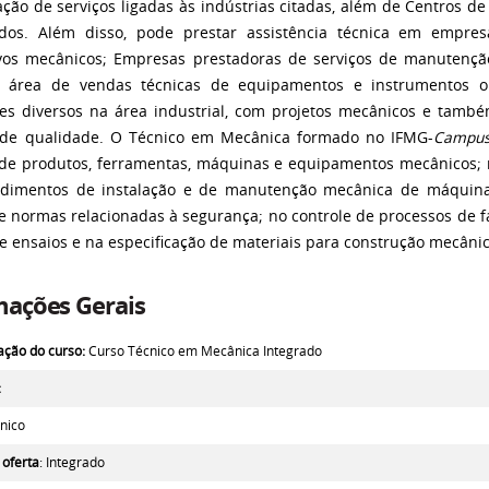
ação de serviços ligadas às indústrias citadas, além de Centros d
dos. Além disso, pode prestar assistência técnica em empre
ivos mecânicos; Empresas prestadoras de serviços de manutenção
a área de vendas técnicas de equipamentos e instrumentos o
tes diversos na área industrial, com projetos mecânicos e també
 de qualidade.
O Técnico em Mecânica formado no IFMG-
Campu
 de produtos, ferramentas, máquinas e equipamentos mecânicos; n
edimentos de instalação e de manutenção mecânica de máquin
 e normas relacionadas à segurança; no controle de processos de f
e ensaios e na especificação de materiais para construção mecânic
mações Gerais
ção do curso:
Curso Técnico em Mecânica Integrado
:
cnico
 oferta
: Integrado