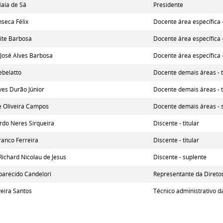
Maia de Sá
Presidente
seca Félix
Docente área específica -
ite Barbosa
Docente área específica -
 José Alves Barbosa
Docente área específica 
ebelatto
Docente demais áreas - t
ves Durão Júnior
Docente demais áreas - t
e Oliveira Campos
Docente demais áreas - 
rdo Neres Sirqueira
Discente - titular
anco Ferreira
Discente - titular
Richard Nicolau de Jesus
Discente - suplente
parecido Candelori
Representante da Diretor
veira Santos
Técnico administrativo d