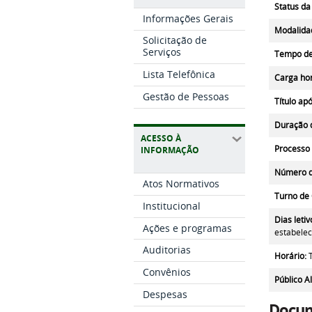
Status da
Informações Gerais
Modalida
Solicitação de
Serviços
Tempo de 
Lista Telefônica
Carga hor
Gestão de Pessoas
Título ap
Duração 
ACESSO À
Processo 
INFORMAÇÃO
Número d
Atos Normativos
Turno de 
Institucional
Dias letiv
Ações e programas
estabelec
Auditorias
Horário
:
Convênios
Público A
Despesas
Docu