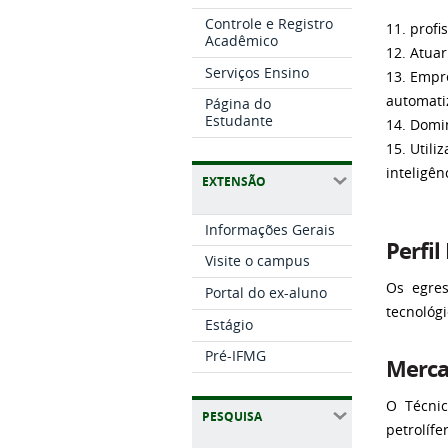
Controle e Registro
11. prof
Acadêmico
12. Atuar
Serviços Ensino
13. Empr
automatiz
Página do
Estudante
14. Domi
15. Util
inteligên
EXTENSÃO
Informações Gerais
Perfil
Visite o campus
Os egre
Portal do ex-aluno
tecnológ
Estágio
Pré-IFMG
Merca
O Técnic
PESQUISA
petrolífe