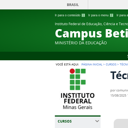
BRASIL
Ir para o conteúdo
1
Ir para o menu
2
Ir para
Instituto Federal de Educação, Ciência e Tecn
Campus Bet
MINISTÉRIO DA EDUCAÇÃO
VOCÊ ESTÁ AQUI:
PÁGINA INICIAL
>
CURSOS
>
TÉCN
Téc
por
comuni
15/08/2025
CURSOS