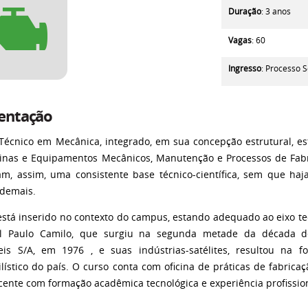
Duração
: 3 anos
Vagas
: 60
Ingresso
:
Processo S
entação
Técnico em Mecânica, integrado, em sua concepção estrutural, est
nas e Equipamentos Mecânicos, Manutenção e Processos de Fabr
m, assim, uma consistente base técnico-científica, sem que haj
 demais.
está inserido no contexto do campus, estando adequado ao eixo tec
ial Paulo Camilo, que surgiu na segunda metade da década d
is S/A, em 1976 , e suas indústrias-satélites, resultou na 
lístico do país. O curso conta com oficina de práticas de fabrica
cente com formação acadêmica tecnológica e experiência profission