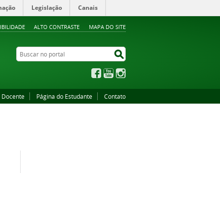
mação
Legislação
Canais
IBILIDADE
ALTO CONTRASTE
MAPA DO SITE
Buscar no portal
Buscar no portal
Facebook
YouTube
Instagram
o Docente
Página do Estudante
Contato