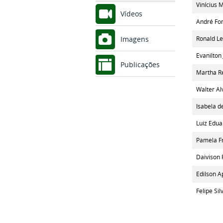
Vinícius 
Vídeos
André Fon
Ronald Le
Imagens
Evanilton
Publicações
Martha R
Walter Al
Isabela d
Luiz Edua
Pamela Fr
Daivison 
Edilson A
Felipe Sil