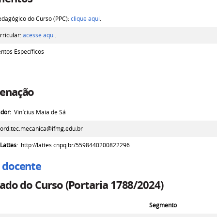
edagógico do Curso (PPC):
clique aqui
.
rricular:
acesse aqui
.
ntos Específicos
enação
dor:
Vinícius Maia de Sá
oord.tec.mecanica@ifmg.edu.br
 Lattes
: http://lattes.cnpq.br/5598440200822296
 docente
ado do Curso (Portaria 1788/2024)
Segmento