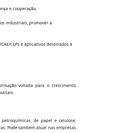
rança e cooperação;
s industriais, promover a
/CAE/CLPs e aplicativos destinados à
ormação voltada para o crescimento
ustriais.
petroquímicas, de papel e celulose,
outras. Pode também atuar nas empresas