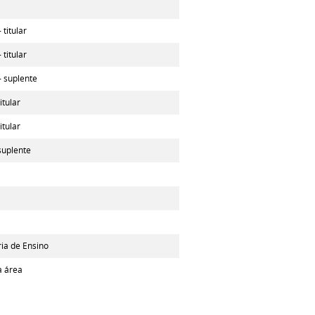
 titular
 titular
- suplente
itular
itular
suplente
ia de Ensino
a área