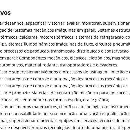
ivos
ar desenhos, especificar, vistoriar, avaliar, monitorar, supervisiona
ão de: Sistemas mecânicos (máquinas em geral); Sistemas estrutur
térmicos (caldeiras, motores térmicos, sistemas de refrigeração, 
); Sistemas fluidodinâmicos (máquinas de fluxo, circuitos pneumáti
e processos de produção, transmissão, distribuição e conservação
s em geral; Componentes mecânicos, elétricos, eletrônicos, magnéti
automotivos, material rodante, transportadores e elevadores.
ficar e supervisionar: Métodos e processos de usinagem, injeção e
ar estratégias de controle e automação dos processos mecânicos;
ar estratégias de controle e automação dos processos mecânicos;
ficar e produzir: Materiais de construção mecânica para aplicaçõe
car-se eficientemente nas formas escrita, oral e gráfica;
r conhecimentos matemáticos, científicos, tecnológicos e instrumen
ir a responsabilidade por sua formação, atualização e qualificaçã
enar, supervisionar e orientar equipes em serviços técnicos de mec
rver e desenvolver novas tecnologias dentro de uma postura de p