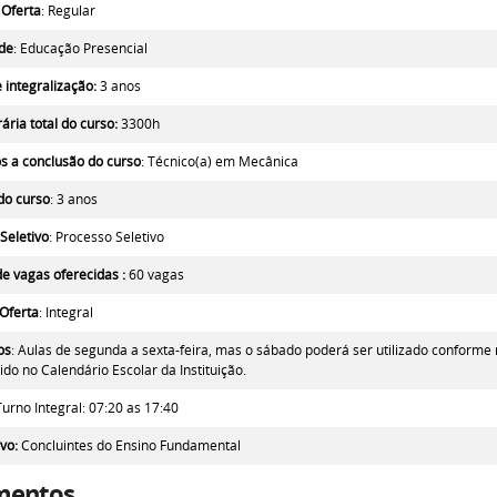
 Oferta
: Regular
de
: Educação Presencial
integralização:
3 anos
ária total do curso:
3300h
ós a conclusão do curso
:
Técnico(a) em Mecânica
do curso
: 3 anos
Seletivo
: Processo Seletivo
e vagas oferecidas :
60 vagas
Oferta
: Integral
os
: Aulas de segunda a sexta-feira, mas o sábado poderá ser utilizado conforme
ido no Calendário Escolar da Instituição.
Turno Integral: 07:20 as 17:40
lvo
:
Concluintes do Ensino Fundamental
mentos