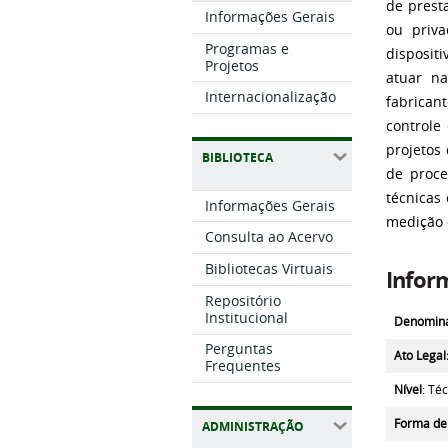
de prest
Informações Gerais
ou priva
Programas e
disposit
Projetos
atuar n
Internacionalização
fabrican
controle
projetos
BIBLIOTECA
de proc
técnicas
Informações Gerais
medição 
Consulta ao Acervo
Bibliotecas Virtuais
Infor
Repositório
Institucional
Denomina
Perguntas
Ato Legal
Frequentes
Nível
: Té
Forma de
ADMINISTRAÇÃO