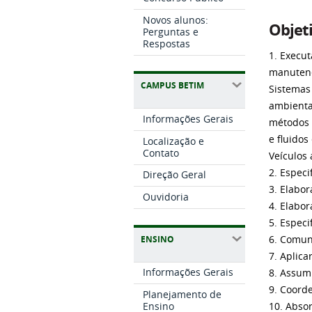
Novos alunos:
Objet
Perguntas e
Respostas
1. Execut
manutenç
CAMPUS BETIM
Sistemas 
ambiental
Informações Gerais
métodos 
e fluido
Localização e
Contato
Veículos 
2. Es
peci
Direção Geral
3. E
labor
Ouvidoria
4. E
labor
5. Especi
6. Comuni
ENSINO
7. Aplica
Informações Gerais
8. Assum
9. Coord
Planejamento de
Ensino
10. Abso