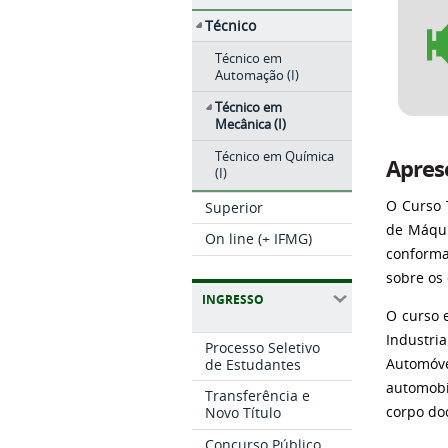
Técnico
Técnico em
Automação (I)
Técnico em
Mecânica (I)
Técnico em Química
Apres
(I)
O Curso 
Superior
de Máqui
On line (+ IFMG)
conforma
sobre os
INGRESSO
O curso 
Industr
Processo Seletivo
de Estudantes
Automóve
automobi
Transferência e
corpo do
Novo Título
Concurso Público