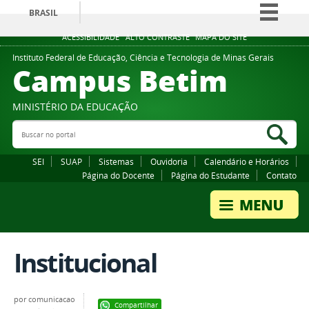
BRASIL
Simplifique!
ACESSIBILIDADE
ALTO CONTRASTE
MAPA DO SITE
Comunica BR
Instituto Federal de Educação, Ciência e Tecnologia de Minas Gerais
Campus Betim
Participe
Acesso à informação
MINISTÉRIO DA EDUCAÇÃO
Legislação
Buscar no portal
Bus
Canais
SEI
SUAP
Sistemas
Ouvidoria
Calendário e Horários
Página do Docente
Página do Estudante
Contato
Institucional
por
comunicacao
Compartilhar