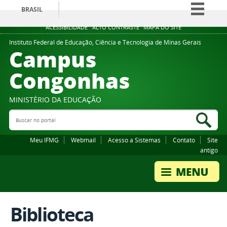
BRASIL
Simplifique!
ACESSIBILIDADE
ALTO CONTRASTE
MAPA DO SITE
Comunica BR
Instituto Federal de Educação, Ciência e Tecnologia de Minas Gerais
Campus
Participe
Congonhas
Acesso à informação
Legislação
MINISTÉRIO DA EDUCAÇÃO
Canais
Buscar no portal
Bus
Meu IFMG
Webmail
Acesso a Sistemas
Contato
Site
antigo
Biblioteca