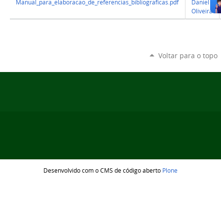
Manual_para_elaboracao_de_referencias_bibliograficas.pdf
Daniel
Oliveira
Voltar para o topo
Desenvolvido com o CMS de código aberto
Plone