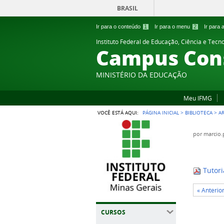
BRASIL
Ir para o conteúdo
1
Ir para o menu
2
Ir para
Instituto Federal de Educação, Ciência e Tecn
Campus Cons
MINISTÉRIO DA EDUCAÇÃO
Meu IFMG
VOCÊ ESTÁ AQUI:
PÁGINA INICIAL
>
BIBLIOTECA
>
A
por
marcio.
Tutor
« Anterio
CURSOS