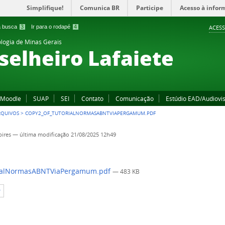
Simplifique!
Comunica BR
Participe
Acesso à infor
 a busca
3
Ir para o rodapé
4
ACESS
ologia de Minas Gerais
elheiro Lafaiete
Moodle
SUAP
SEI
Contato
Comunicação
Estúdio EAD/Audiovi
RQUIVOS
>
COPY2_OF_TUTORIALNORMASABNTVIAPERGAMUM.PDF
pires
—
última modificação
21/08/2025 12h49
ialNormasABNTViaPergamum.pdf
— 483 KB
r