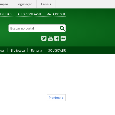
mação
Legislação
Canais
IBILIDADE
ALTO CONTRASTE
MAPA DO SITE
Buscar no portal
Buscar no portal
Twitter
YouTube
Facebook
Flickr
sual
Biblioteca
Reitoria
SOUGOV.BR
Próximo: »