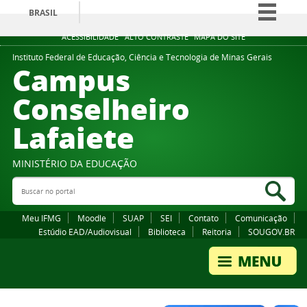
BRASIL
Simplifique!
ACESSIBILIDADE
ALTO CONTRASTE
MAPA DO SITE
Comunica BR
Instituto Federal de Educação, Ciência e Tecnologia de Minas Gerais
Campus
Participe
Conselheiro
Acesso à informação
Lafaiete
Legislação
Canais
MINISTÉRIO DA EDUCAÇÃO
Buscar no portal
Bus
Meu IFMG
Moodle
SUAP
SEI
Contato
Comunicação
Estúdio EAD/Audiovisual
Biblioteca
Reitoria
SOUGOV.BR