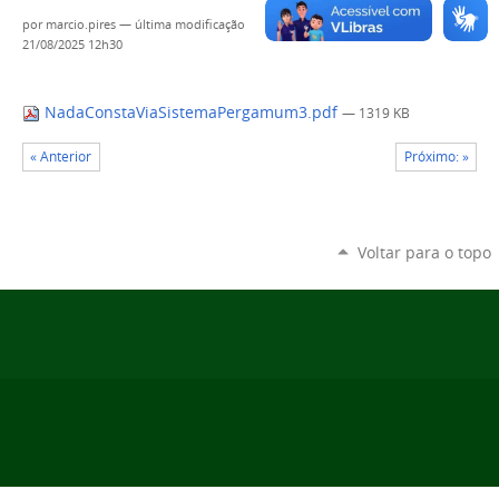
por
marcio.pires
—
última modificação
21/08/2025 12h30
NadaConstaViaSistemaPergamum3.pdf
— 1319 KB
« Anterior
Próximo: »
Voltar para o topo